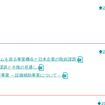
◆2
◆2
テムを巡る事業機会と日本企業の取組課題
化課題と今後の見通し
援事業 －設備補助事業について－
◆2