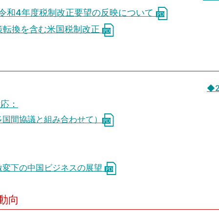
機輸令和4年度税制改正要望の反映について
策転換を含む米国税制改正
◆
対応：
多国間協議と組み合わせて）
激変下の中国ビジネスの展望
動向