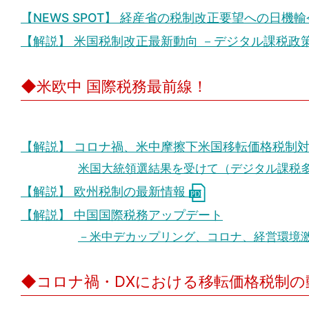
【NEWS SPOT】 経産省の税制改正要望への日
【解説】 米国税制改正最新動向 －デジタル課税政
◆米欧中 国際税務最前線！
【解説】 コロナ禍、米中摩擦下米国移転価格税制
米国大統領選結果を受けて（デジタル課税
【解説】 欧州税制の最新情報
【解説】 中国国際税務アップデート
－米中デカップリング、コロナ、経営環境
◆コロナ禍・DXにおける移転価格税制の