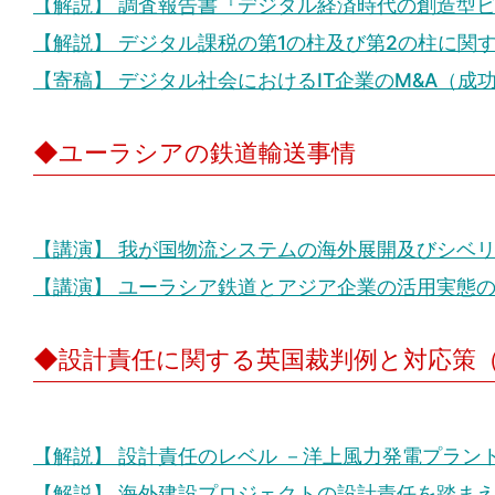
【解説】 調査報告書『デジタル経済時代の創造型
【解説】 デジタル課税の第1の柱及び第2の柱に
【寄稿】 デジタル社会におけるIT企業のM&A（成
◆ユーラシアの鉄道輸送事情
【講演】 我が国物流システムの海外展開及びシベ
【講演】 ユーラシア鉄道とアジア企業の活用実態
◆設計責任に関する英国裁判例と対応策
【解説】 設計責任のレベル －洋上風力発電プラン
【解説】 海外建設プロジェクトの設計責任を踏ま