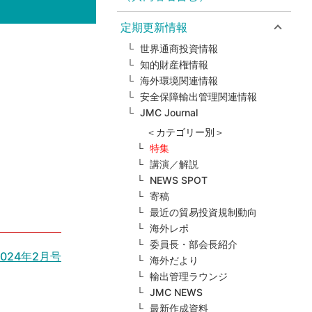
定期更新情報
世界通商投資情報
知的財産権情報
海外環境関連情報
安全保障輸出管理関連情報
JMC Journal
＜カテゴリー別＞
特集
講演／解説
NEWS SPOT
寄稿
最近の貿易投資規制動向
海外レポ
委員長・部会長紹介
024年2月号
海外だより
輸出管理ラウンジ
JMC NEWS
最新作成資料