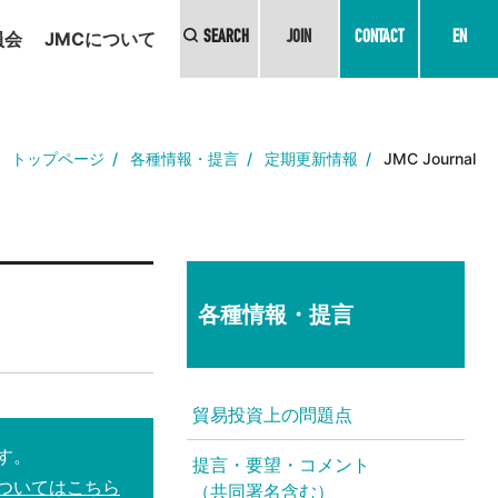
員会
JMCについて
SEARCH
JOIN
CONTACT
EN
トップページ
各種情報・提言
定期更新情報
JMC Journal
各種情報・提言
貿易投資上の問題点
す。
提言・要望・コメント
ついてはこちら
（共同署名含む）