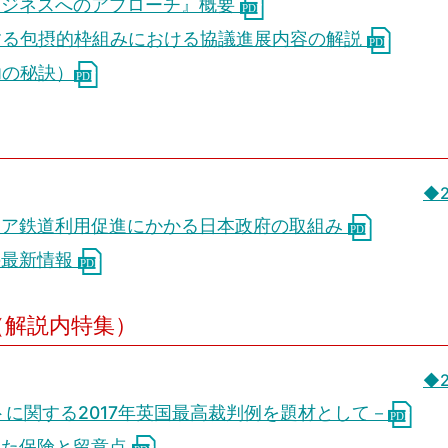
ビジネスへのアプローチ』概要
関する包摂的枠組みにおける協議進展内容の解説
功の秘訣）
◆
リア鉄道利用促進にかかる日本政府の取組み
の最新情報
（解説内特集）
◆
トに関する2017年英国最高裁判例を題材として－
えた保険と留意点