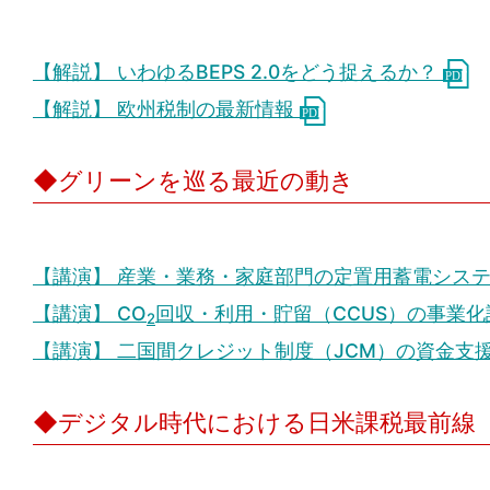
【解説】 いわゆるBEPS 2.0をどう捉えるか？
【解説】 欧州税制の最新情報
◆グリーンを巡る最近の動き
【講演】 産業・業務・家庭部門の定置用蓄電シス
【講演】 CO
回収・利用・貯留（CCUS）の事業
2
【講演】 二国間クレジット制度（JCM）の資金支
◆デジタル時代における日米課税最前線