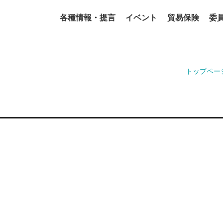
各種情報・提言
イベント
貿易保険
委
トップペー