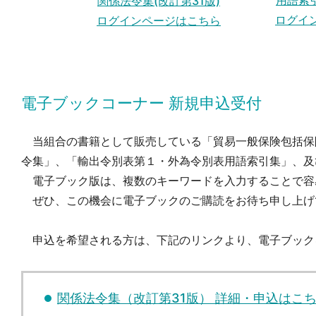
用語索引
関係法令集(改訂第31版)
ログイ
ログインページはこちら
電子ブックコーナー 新規申込受付
当組合の書籍として販売している「貿易一般保険包括保
令集」、「輸出令別表第１・外為令別表用語索引集」、及
電子ブック版は、複数のキーワードを入力することで容
ぜひ、この機会に電子ブックのご購読をお待ち申し上げ
申込を希望される方は、下記のリンクより、電子ブック
関係法令集（改訂第31版） 詳細・申込はこ