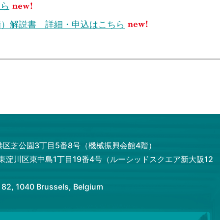
ちら
備）解説書 詳細・申込はこちら
都港区芝公園3丁目5番8号（機械振興会館4階）
市東淀川区東中島1丁目19番4号（ルーシッドスクエア新大阪12
 1040 Brussels, Belgium