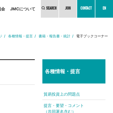
員会
JMCについて
SEARCH
JOIN
CONTACT
EN
ジ
各種情報・提言
書籍・報告書・統計
電子ブックコーナー
各種情報・提言
貿易投資上の問題点
提言・要望・コメント
（共同署名含む）