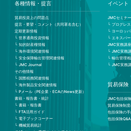
各種情報・提言
イベント
貿易投資上の問題点
JMCセミナ
提言・要望・コメント（共同署名含む）
プログレス
定期更新情報
ヨーロッパ
世界通商投資情報
エキスパー
知的財産権情報
JMC実務講
海外環境関連情報
JMC実務
安全保障輸出管理関連情報
輸出管理相
JMC Journal
JMC実務
その他情報
国際税務関連情報
貿易保険
海外製品安全関連情報
Pメール（PE企業・ECAのNews更新）
書籍・報告書・統計
JMC包括保
書籍・報告書
貿易保険制度
FTA活用ガイド
包括保険の手
電子ブックコーナー
包括保険Q&A
機械貿易統計