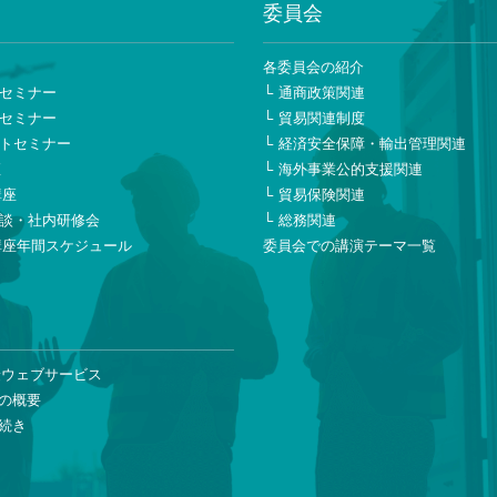
委員会
ー
各委員会の紹介
セミナー
通商政策関連
セミナー
貿易関連制度
トセミナー
経済安全保障・輸出管理関連
座
海外事業公的支援関連
講座
貿易保険関連
談・社内研修会
総務関連
講座年間スケジュール
委員会での講演テーマ一覧
険ウェブサービス
の概要
続き