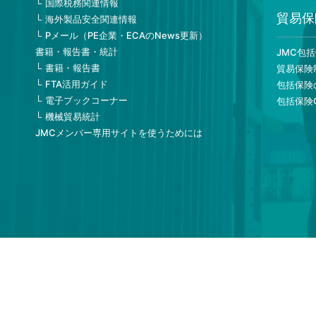
国際税務関連情報
貿易保
海外製品安全関連情報
Pメール（PE企業・ECAのNews更新）
書籍・報告書・統計
JMC包
書籍・報告書
貿易保険
FTA活用ガイド
包括保険
電子ブックコーナー
包括保険
機械貿易統計
JMCメンバー専用サイトを使うためには