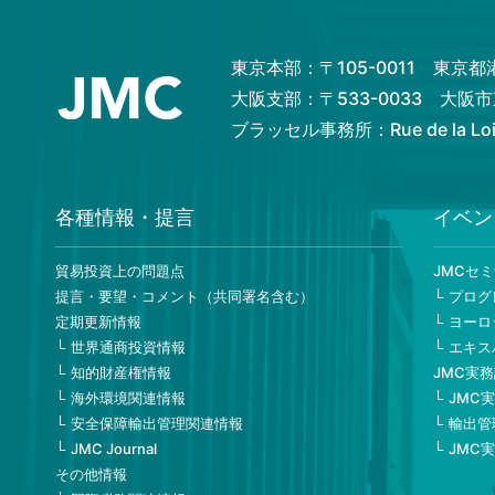
東京本部：〒105-0011 東京
大阪支部：〒533-0033 大
ブラッセル事務所：Rue de la Loi 82
各種情報・提言
イベン
貿易投資上の問題点
JMCセ
提言・要望・コメント（共同署名含む）
プログ
定期更新情報
ヨーロ
世界通商投資情報
エキス
知的財産権情報
JMC実
海外環境関連情報
JMC
安全保障輸出管理関連情報
輸出管
JMC Journal
JMC
その他情報