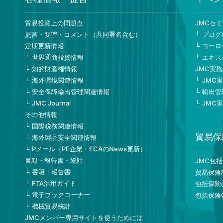
貿易投資上の問題点
JMCセ
提言・要望・コメント（共同署名含む）
プログ
定期更新情報
ヨーロ
世界通商投資情報
エキス
知的財産権情報
JMC実
海外環境関連情報
JMC
安全保障輸出管理関連情報
輸出管
JMC Journal
JMC
その他情報
国際税務関連情報
貿易保
海外製品安全関連情報
Pメール（PE企業・ECAのNews更新）
書籍・報告書・統計
JMC包
書籍・報告書
貿易保険
FTA活用ガイド
包括保険
電子ブックコーナー
包括保険
機械貿易統計
JMCメンバー専用サイトを使うためには