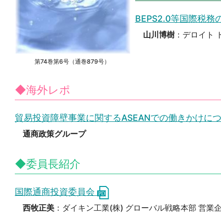
BEPS2.0等国際
山川博樹
：デロイト 
第74巻第6号（通巻879号）
◆海外レポ
貿易投資障壁事業に関するASEANでの働きかけに
通商政策グループ
◆委員長紹介
国際通商投資委員会
西牧正美
：ダイキン工業(株) グローバル戦略本部 営業