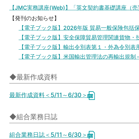
【JMC実務講座(Web)】「英文契約書基礎講座（
【発刊のお知らせ】
【電子ブック版】2026年版 貿易一般保険包括
【電子ブック版】安全保障貿易管理関連貨物・技
【電子ブック版】輸出令別表第１・外為令別表用
【電子ブック版】米国輸出管理法の再輸出規制～実
◆最新作成資料
最新作成資料＜5/11～6/30＞
◆組合業務日誌
組合業務日誌＜5/11～6/30＞