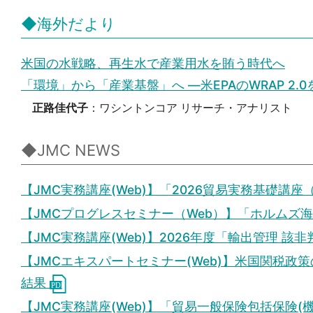
◆海外だより
米国の水戦略、再生水で産業用水を賄う時代へ
「環境」から「産業基盤」へ ―米EPAのWRAP 2.
正路佳代子
：ワシントンコア リサーチ・アナリスト
◆JMC NEWS
【JMC実務講座(Web)】「2026貿易実務基礎講
【JMCプログレスセミナー（Web）】「ホルムズ
【JMC実務講座(Web)】2026年度「輸出管理 
【JMCエキスパートセミナー(Web)】米国関税政策
結果
【JMC実務講座(Web)】「貿易一般保険包括保険