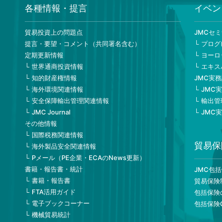
最新作成資料＜3/11～4/10＞(
431k
)
各種情報・提言
イベン
最新作成資料＜2/13～3/8＞(
452k
)
貿易投資上の問題点
JMCセ
提言・要望・コメント（共同署名含む）
プログ
最新作成資料＜1/11～2/9＞(
459k
)
定期更新情報
ヨーロ
世界通商投資情報
エキス
最新作成資料＜12/11～1/10＞(
437k
)
知的財産権情報
JMC実
海外環境関連情報
JMC
最新作成資料＜10/11～12/8＞(
483k
)
安全保障輸出管理関連情報
輸出管
JMC Journal
JMC
最新作成資料＜9/11～10/10＞(
407k
)
その他情報
国際税務関連情報
最新作成資料＜8/14～9/8＞(
428k
)
貿易保
海外製品安全関連情報
Pメール（PE企業・ECAのNews更新）
最新作成資料＜7/3～8/10＞(
430k
)
書籍・報告書・統計
JMC包
書籍・報告書
貿易保険
最新作成資料＜5/11～6/30＞(
465k
)
FTA活用ガイド
包括保険
電子ブックコーナー
包括保険
最新作成資料＜4/11～5/10＞(
392k
)
機械貿易統計