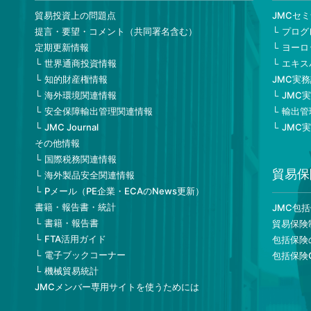
貿易投資上の問題点
JMCセ
提言・要望・コメント（共同署名含む）
プログ
定期更新情報
ヨーロ
世界通商投資情報
エキス
知的財産権情報
JMC実
海外環境関連情報
JMC
安全保障輸出管理関連情報
輸出管
JMC Journal
JMC
その他情報
国際税務関連情報
貿易保
海外製品安全関連情報
Pメール（PE企業・ECAのNews更新）
書籍・報告書・統計
JMC包
書籍・報告書
貿易保険
FTA活用ガイド
包括保険
電子ブックコーナー
包括保険
機械貿易統計
JMCメンバー専用サイトを使うためには