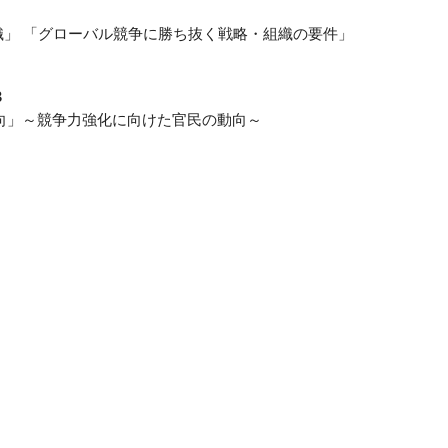
織」 「グローバル競争に勝ち抜く戦略・組織の要件」
3
向」～競争力強化に向けた官民の動向～
）