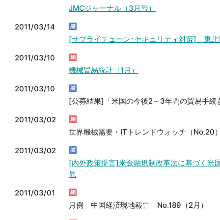
JMCジャーナル（3月号）
2011/03/14
[サプライチェーン･セキュリティ対策]「東
2011/03/10
機械貿易統計（1月）
2011/03/10
[公募結果]「米国の今後2～3年間の貿易手
2011/03/02
世界機械需要・ITトレンドウォッチ（No.20
2011/03/02
[内外政策提言]米金融規制改革法に基づく
見
2011/03/01
月例 中国経済現地報告 No.189（2月）