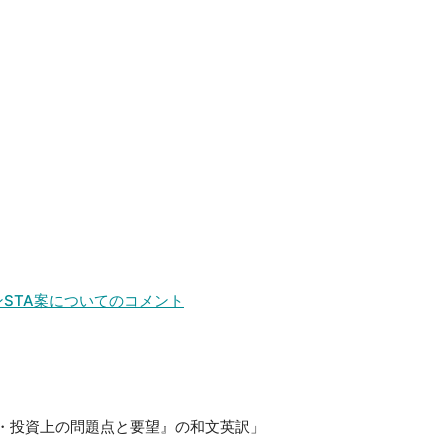
）
ンSTA案についてのコメント
易・投資上の問題点と要望』の和文英訳」