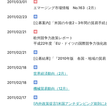
2011/03/01
エマージング市場情報 No.163（2月）
2011/02/23
[公募案内]「米国の今後2～3年間の貿易手
2011/02/21
欧州競争力政策レポート
平成22年度「EU・ドイツの国際競争力強化政
2011/02/21
[公募結果]「『2010年版 各国・地域の貿
2011/02/18
世界経済動向（2月）
2011/02/18
機械貿易動向（12月）
2011/02/17
[内外政策提言]米国アンチダンピング規則に