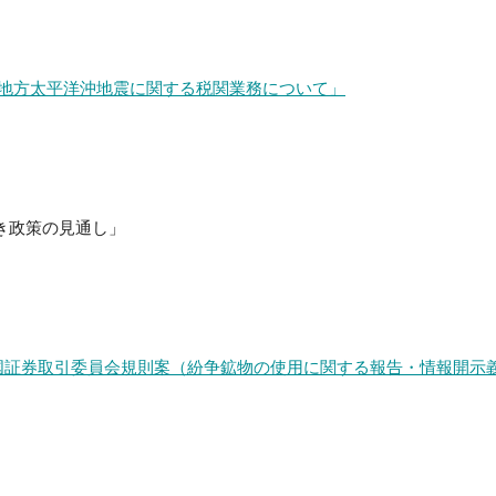
北地方太平洋沖地震に関する税関業務について」
続き政策の見通し」
）
米国証券取引委員会規則案（紛争鉱物の使用に関する報告・情報開示