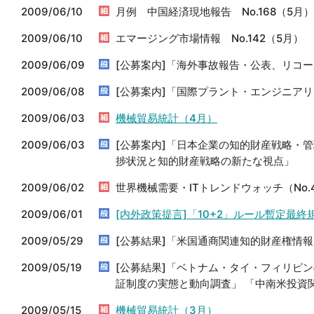
2009/06/10
月例 中国経済現地報告 No.168（5月）
2009/06/10
エマージング市場情報 No.142（5月）
2009/06/09
[公募案内]「海外事故報告・公表、リコ
2009/06/08
[公募案内]「国際プラント・エンジニア
2009/06/03
機械貿易統計（4月）
2009/06/03
[公募案内]「日本企業の知的財産戦略・
捗状況と知的財産戦略の新たな視点」
2009/06/02
世界機械需要・ITトレンドウォッチ（No.
2009/06/01
[内外政策提言]「10+2」ルール暫定最
2009/05/29
[公募結果]「米国通商関連知的財産権情報
2009/05/19
[公募結果]「ベトナム・タイ・フィリピ
証制度の実態と動向調査」 「中南米投資
2009/05/15
機械貿易統計（3月）