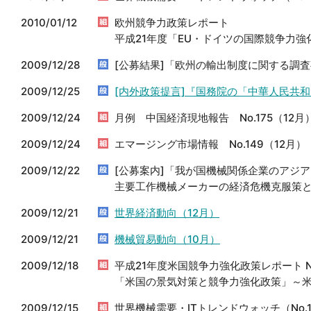
2010/01/12
欧州競争力政策レポート
平成21年度「EU・ドイツの国際競争力強化
2009/12/28
[公募結果]「欧州の輸出制度に関する調
2009/12/25
[内外政策提言]『国務院の「中華人民共
2009/12/24
月例 中国経済現地報告 No.175（12月
2009/12/24
エマージング市場情報 No.149（12月）
2009/12/22
[公募案内]「我が国機械関係企業のアジ
主要工作機械メーカーの経済危機克服策と
2009/12/21
世界経済動向（12月）
2009/12/21
機械貿易動向（10月）
2009/12/18
平成21年度米国競争力強化政策レポート N
「米国の景気対策と競争力強化政策」～
2009/12/15
世界機械需要・ITトレンドウォッチ（No.