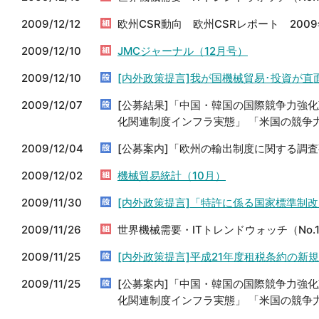
2009/12/12
欧州CSR動向 欧州CSRレポート 2009年
2009/12/10
JMCジャーナル（12月号）
2009/12/10
[内外政策提言]我が国機械貿易･投資が直
2009/12/07
[公募結果]「中国・韓国の国際競争力強化
化関連制度インフラ実態」 「米国の競争
2009/12/04
[公募案内]「欧州の輸出制度に関する調
2009/12/02
機械貿易統計（10月）
2009/11/30
[内外政策提言]「特許に係る国家標準制
2009/11/26
世界機械需要・ITトレンドウォッチ（No.1
2009/11/25
[内外政策提言]平成21年度租税条約の
2009/11/25
[公募案内]「中国・韓国の国際競争力強化
化関連制度インフラ実態」 「米国の競争