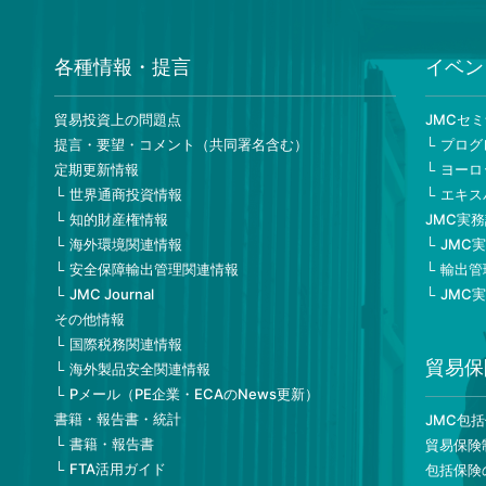
各種情報・提言
イベン
貿易投資上の問題点
JMCセ
提言・要望・コメント（共同署名含む）
プログ
定期更新情報
ヨーロ
世界通商投資情報
エキス
知的財産権情報
JMC実
海外環境関連情報
JMC
安全保障輸出管理関連情報
輸出管
JMC Journal
JMC
その他情報
国際税務関連情報
貿易保
海外製品安全関連情報
Pメール（PE企業・ECAのNews更新）
書籍・報告書・統計
JMC包
書籍・報告書
貿易保険
FTA活用ガイド
包括保険