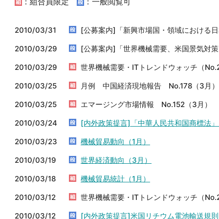
：組合員限定
：一般閲覧可
2010/03/31
[公募案内]「新興市場国・領域における
2010/03/29
[公募案内]「世界機械需要、米国景気対
2010/03/29
世界機械需要・ITトレンドウォッチ（No.
2010/03/25
月例 中国経済現地報告 No.178（3月）
2010/03/25
エマージング市場情報 No.152（3月）
2010/03/24
[内外政策提言]「中華人民共和国商標法
2010/03/23
機械貿易動向（1月）
2010/03/19
世界経済動向（3月）
2010/03/18
機械貿易統計（1月）
2010/03/12
世界機械需要・ITトレンドウォッチ（No.
2010/03/12
[内外政策提言]米国リチウム電池輸送規