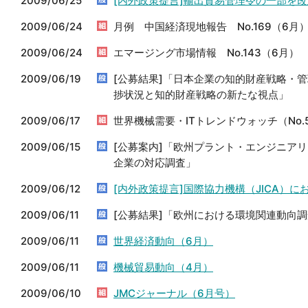
2009/06/25
[内外政策提言]輸出貿易管理令の一部を
2009/06/24
月例 中国経済現地報告 No.169（6月
2009/06/24
エマージング市場情報 No.143（6月）
2009/06/19
[公募結果]「日本企業の知的財産戦略・
捗状況と知的財産戦略の新たな視点」
2009/06/17
世界機械需要・ITトレンドウォッチ（No.
2009/06/15
[公募案内]「欧州プラント・エンジニア
企業の対応調査」
2009/06/12
[内外政策提言]国際協力機構（JICA）
2009/06/11
[公募結果]「欧州における環境関連動向
2009/06/11
世界経済動向（6月）
2009/06/11
機械貿易動向（4月）
2009/06/10
JMCジャーナル（6月号）