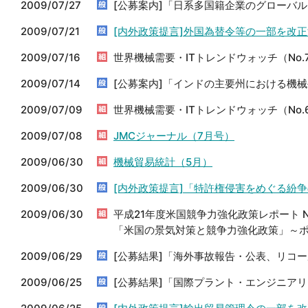
2009/07/27
[公募案内]「日系多国籍企業のグローバ
2009/07/21
[内外政策提言]外国為替令等の一部を改
2009/07/16
世界機械需要・ITトレンドウォッチ（No.
2009/07/14
[公募案内]「インドの主要州における機
2009/07/09
世界機械需要・ITトレンドウォッチ（No.
2009/07/08
JMCジャーナル（7月号）
2009/06/30
機械貿易統計（5月）
2009/06/30
[内外政策提言]「特許権侵害をめぐる紛
2009/06/30
平成21年度米国競争力強化政策レポート No
「米国の景気対策と競争力強化政策」～ポ
2009/06/29
[公募結果]「海外事故報告・公表、リコ
2009/06/25
[公募結果]「国際プラント・エンジニア