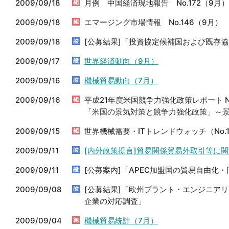
2009/09/18
月例 中国経済現地報告 No.172（9月）
2009/09/18
エマージング市場情報 No.146（9月）
2009/09/18
[公募結果]「投資協定候補国および既存
2009/09/17
世界経済動向（9月）
2009/09/16
機械貿易動向（7月）
2009/09/16
平成21年度米国競争力強化政策レポート No
「米国の景気対策と競争力強化政策」～
2009/09/15
世界機械需要・ITトレンドウォッチ（No.
2009/09/11
[内外政策提言]貿易関係貿易外取引等に
2009/09/11
[公募案内]「APEC加盟国の貿易自由化
2009/09/08
[公募結果]「欧州プラント・エンジニア
企業の対応調査」
2009/09/04
機械貿易統計（7月）