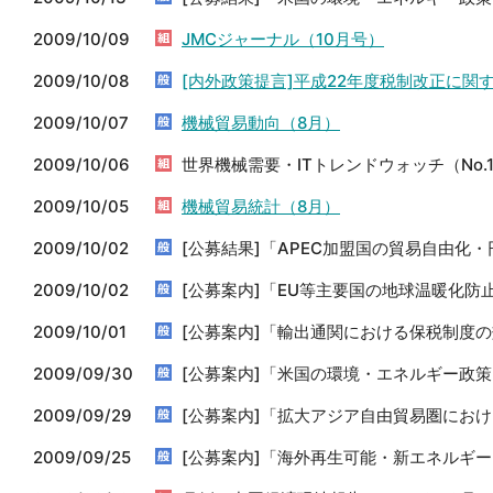
2009/10/09
JMCジャーナル（10月号）
2009/10/08
[内外政策提言]平成22年度税制改正に関
2009/10/07
機械貿易動向（8月）
2009/10/06
世界機械需要・ITトレンドウォッチ（No.1
2009/10/05
機械貿易統計（8月）
2009/10/02
[公募結果]「APEC加盟国の貿易自由化
2009/10/02
[公募案内]「EU等主要国の地球温暖化防
2009/10/01
[公募案内]「輸出通関における保税制度
2009/09/30
[公募案内]「米国の環境・エネルギー政
2009/09/29
[公募案内]「拡大アジア自由貿易圏にお
2009/09/25
[公募案内]「海外再生可能・新エネルギ