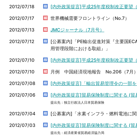
2012/07/18
[内外政策提言]平成25年度税制改正要望
2012/07/17
世界機械需要フロントライン（No.7）
2012/07/13
JMCジャーナル（7月号）
2012/07/12
[公募案内]「PE輸出促進対策『主要国E
用管理段階における取組』」
2012/07/10
[内外政策提言]平成25年度税制改正要望
2012/07/10
月例 中国経済現地報告 No.206（7月
2012/07/08
[内外政策提言]「輸出貿易管理令の一部
2012/07/06
[内外政策提言]貿易保険制度に関する (
提出先：独立行政法人日本貿易保険
2012/07/04
[公募案内]「水素インフラ・燃料電池に
2012/07/03
[内外政策提言]貿易保険制度に関する (
提出先：経済産業省貿易経済協力局