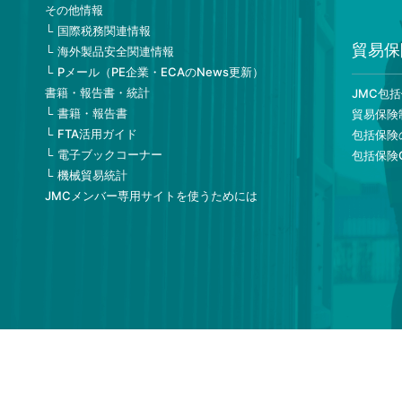
その他情報
国際税務関連情報
貿易保
海外製品安全関連情報
Pメール（PE企業・ECAのNews更新）
書籍・報告書・統計
JMC包
書籍・報告書
貿易保険
FTA活用ガイド
包括保険
電子ブックコーナー
包括保険
機械貿易統計
JMCメンバー専用サイトを使うためには