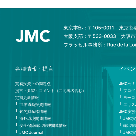
東京本部：〒105-0011 東京
大阪支部：〒533-0033 大
ブラッセル事務所：Rue de la Loi 82
各種情報・提言
イベン
貿易投資上の問題点
JMCセ
提言・要望・コメント（共同署名含む）
プログ
定期更新情報
ヨーロ
世界通商投資情報
エキス
知的財産権情報
JMC実
海外環境関連情報
JMC
安全保障輸出管理関連情報
輸出管
JMC Journal
JMC