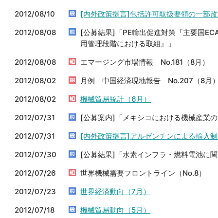
2012/08/10
[内外政策提言]包括許可取扱要領の一部
2012/08/08
[公募結果]「PE輸出促進対策『主要国E
用管理段階における取組』」
2012/08/08
エマージング市場情報 No.181（8月）
2012/08/02
月例 中国経済現地報告 No.207（8月
2012/08/02
機械貿易統計（6月）
2012/07/31
[公募案内]「メキシコにおける機械産業
2012/07/31
[内外政策提言]アルゼンチンによる輸入
2012/07/30
[公募結果]「水素インフラ・燃料電池に
2012/07/26
世界機械需要フロントライン（No.8）
2012/07/23
世界経済動向（7月）
2012/07/18
機械貿易動向（5月）