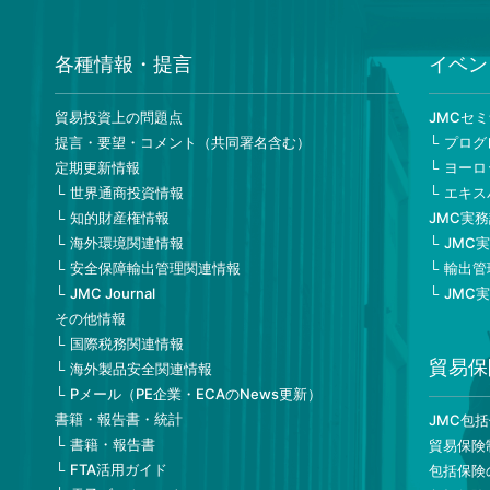
各種情報・提言
イベン
貿易投資上の問題点
JMCセ
提言・要望・コメント（共同署名含む）
プログ
定期更新情報
ヨーロ
世界通商投資情報
エキス
知的財産権情報
JMC実
海外環境関連情報
JMC
安全保障輸出管理関連情報
輸出管
JMC Journal
JMC
その他情報
国際税務関連情報
貿易保
海外製品安全関連情報
Pメール（PE企業・ECAのNews更新）
書籍・報告書・統計
JMC包
書籍・報告書
貿易保険
FTA活用ガイド
包括保険