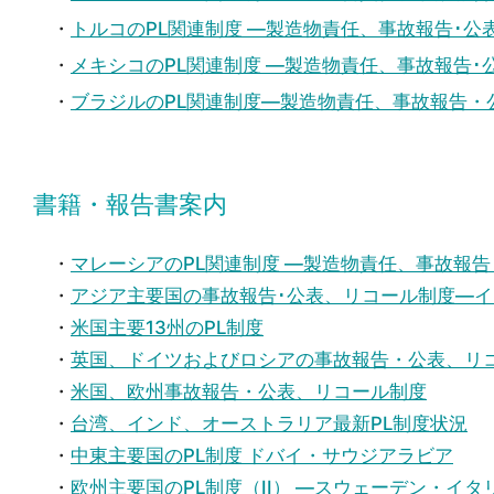
・
トルコのPL関連制度 ―製造物責任、事故報告･
・
メキシコのPL関連制度 ―製造物責任、事故報告
・
ブラジルのPL関連制度―製造物責任、事故報告
書籍・報告書案内
・
マレーシアのPL関連制度 ―製造物責任、事故報
・
アジア主要国の事故報告･公表、リコール制度―
・
米国主要13州のPL制度
・
英国、ドイツおよびロシアの事故報告・公表、リ
・
米国、欧州事故報告・公表、リコール制度
・
台湾、インド、オーストラリア最新PL制度状況
・
中東主要国のPL制度 ドバイ・サウジアラビア
・
欧州主要国のPL制度（II） ―スウェーデン・イ