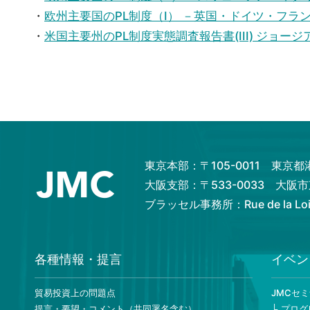
・
欧州主要国のPL制度（I） －英国・ドイツ・フラ
・
米国主要州のPL制度実態調査報告書(III) ジ
東京本部：〒105-0011 東京
大阪支部：〒533-0033 大
ブラッセル事務所：Rue de la Loi 82
各種情報・提言
イベン
貿易投資上の問題点
JMCセ
提言・要望・コメント（共同署名含む）
プログ