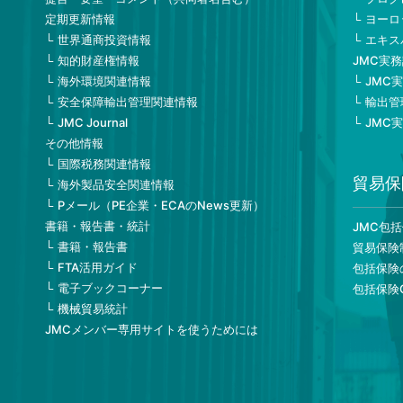
定期更新情報
ヨーロ
世界通商投資情報
エキス
知的財産権情報
JMC実
海外環境関連情報
JMC
安全保障輸出管理関連情報
輸出管
JMC Journal
JMC
その他情報
国際税務関連情報
貿易保
海外製品安全関連情報
Pメール（PE企業・ECAのNews更新）
書籍・報告書・統計
JMC包
書籍・報告書
貿易保険
FTA活用ガイド
包括保険
電子ブックコーナー
包括保険
機械貿易統計
JMCメンバー専用サイトを使うためには