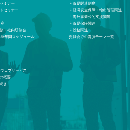
セミナー
貿易関連制度
トセミナー
経済安全保障・輸出管理関連
座
海外事業公的支援関連
講座
貿易保険関連
談・社内研修会
総務関連
講座年間スケジュール
委員会での講演テーマ一覧
険ウェブサービス
の概要
続き