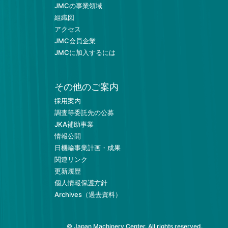
JMCの事業領域
組織図
アクセス
JMC会員企業
JMCに加入するには
その他のご案内
採用案内
調査等委託先の公募
JKA補助事業
情報公開
日機輸事業計画・成果
関連リンク
更新履歴
個人情報保護方針
Archives（過去資料）
© Japan Machinery Center. All rights reserved.