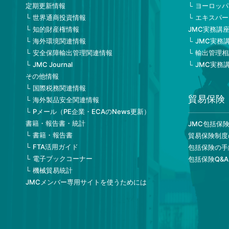
定期更新情報
ヨーロッパ
世界通商投資情報
エキスパー
知的財産権情報
JMC実務講
海外環境関連情報
JMC実務
安全保障輸出管理関連情報
輸出管理相
JMC Journal
JMC実務
その他情報
国際税務関連情報
貿易保険
海外製品安全関連情報
Pメール（PE企業・ECAのNews更新）
書籍・報告書・統計
JMC包括保
書籍・報告書
貿易保険制度
FTA活用ガイド
包括保険の手
電子ブックコーナー
包括保険Q&A
機械貿易統計
JMCメンバー専用サイトを使うためには