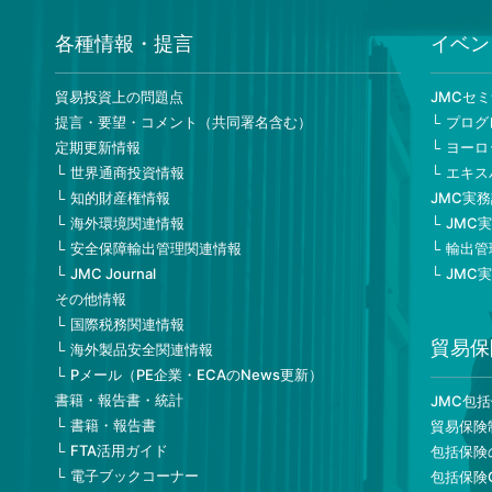
各種情報・提言
イベン
貿易投資上の問題点
JMCセ
提言・要望・コメント（共同署名含む）
プログ
定期更新情報
ヨーロ
世界通商投資情報
エキス
知的財産権情報
JMC実
海外環境関連情報
JMC
安全保障輸出管理関連情報
輸出管
JMC Journal
JMC
その他情報
国際税務関連情報
貿易保
海外製品安全関連情報
Pメール（PE企業・ECAのNews更新）
書籍・報告書・統計
JMC包
書籍・報告書
貿易保険
FTA活用ガイド
包括保険
電子ブックコーナー
包括保険