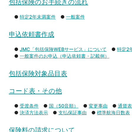
包括保険のお手続きの流れ
●
特定2年未満案件
●
一般案件
申込依頼書作成
●
JMC「包括保険WEBサービス」について
●
特定2
●
一般案件のお申込（申込依頼書・記載例）
包括保険対象品目表
コード表・その他
●
受渡条件
●
国（50音順）
●
変更事由
●
通貨表
●
決済方法表示
●
支払保証事由
●
標準航海日数表
保険料の請求について