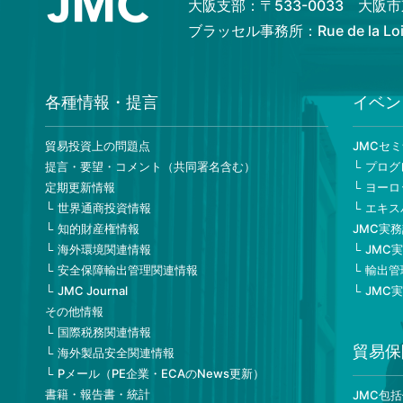
大阪支部：〒533-0033 大
ブラッセル事務所：Rue de la Loi 82
各種情報・提言
イベン
貿易投資上の問題点
JMCセ
提言・要望・コメント（共同署名含む）
プログ
定期更新情報
ヨーロ
世界通商投資情報
エキス
知的財産権情報
JMC実
海外環境関連情報
JMC
安全保障輸出管理関連情報
輸出管
JMC Journal
JMC
その他情報
国際税務関連情報
貿易保
海外製品安全関連情報
Pメール（PE企業・ECAのNews更新）
書籍・報告書・統計
JMC包