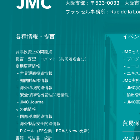
大阪支部：〒533-0033 大
ブラッセル事務所：Rue de la Loi 82
各種情報・提言
イベン
貿易投資上の問題点
JMCセ
提言・要望・コメント（共同署名含む）
プログ
定期更新情報
ヨーロ
世界通商投資情報
エキス
知的財産権情報
JMC実
海外環境関連情報
JMC
安全保障輸出管理関連情報
輸出管
JMC Journal
JMC
その他情報
国際税務関連情報
貿易保
海外製品安全関連情報
Pメール（PE企業・ECAのNews更新）
書籍・報告書・統計
JMC包