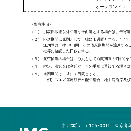
オークランド（ニ
（留意事項）
（１）
別表掲載港以外の港を仕向港とする場合は、最寄港
（２）
陸送期間は原則として一律に１週間とする。ただし
送期間は一律30日間、その他原則期間を適用する
社等に確認した日数とする。
（３）
航空輸送の場合は、原則として通関期間の7日間を
（４）
陸送、海送又は空送が一本の手形に重複する場合は
（５）
通関期間は、常に７日間とする。
（例）スエズ運河航行不能の場合 地中海沿岸及び
東京本部：〒105-0011 東京