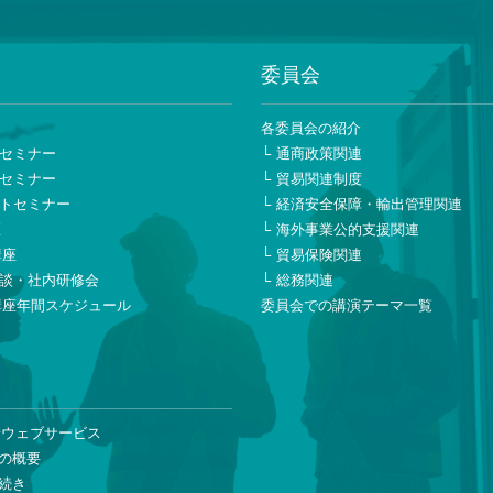
委員会
ー
各委員会の紹介
セミナー
通商政策関連
セミナー
貿易関連制度
トセミナー
経済安全保障・輸出管理関連
座
海外事業公的支援関連
講座
貿易保険関連
談・社内研修会
総務関連
講座年間スケジュール
委員会での講演テーマ一覧
険ウェブサービス
の概要
続き