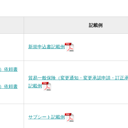
）
記載例
新規申込書記載例
）依頼書
貿易一般保険（変更通知・変更承認申請・訂正
記載例
）依頼書
サブシート記載例