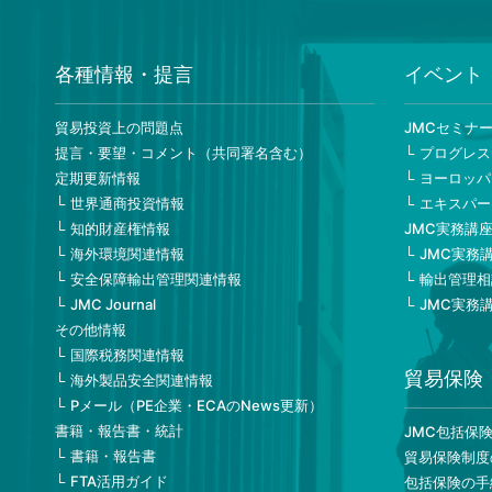
各種情報・提言
イベント
貿易投資上の問題点
JMCセミナ
提言・要望・コメント（共同署名含む）
プログレス
定期更新情報
ヨーロッパ
世界通商投資情報
エキスパー
知的財産権情報
JMC実務講
海外環境関連情報
JMC実務
安全保障輸出管理関連情報
輸出管理相
JMC Journal
JMC実務
その他情報
国際税務関連情報
貿易保険
海外製品安全関連情報
Pメール（PE企業・ECAのNews更新）
書籍・報告書・統計
JMC包括保
書籍・報告書
貿易保険制度
FTA活用ガイド
包括保険の手