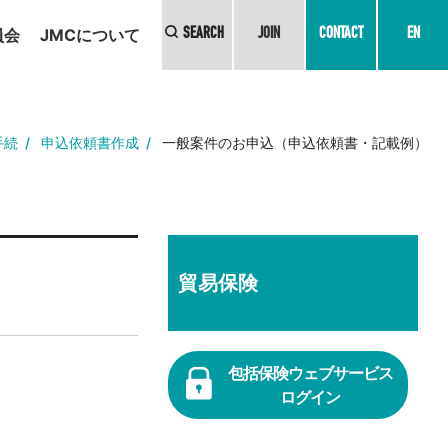
員会
JMCについて
SEARCH
JOIN
CONTACT
EN
手続
申込依頼書作成
一般案件のお申込（申込依頼書・記載例）
貿易保険
包括保険ウェブサービス
ログイン