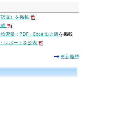
英訳版）を掲載
掲載
：
検索版
：
PDF・Excel出力版
を掲載
果・レポートを公表
更新履歴