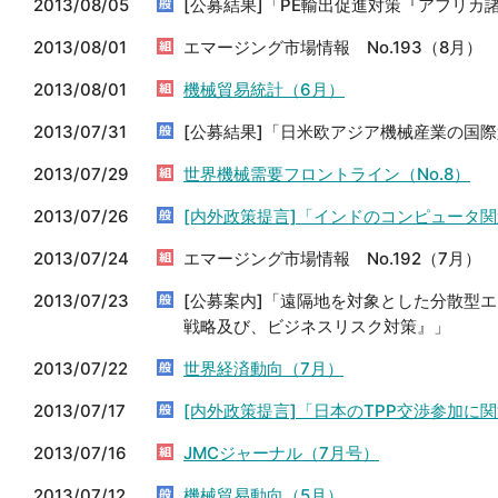
2013/08/05
[公募結果]「PE輸出促進対策『アフリ
2013/08/01
エマージング市場情報 No.193（8月）
2013/08/01
機械貿易統計（6月）
2013/07/31
[公募結果]「日米欧アジア機械産業の国
2013/07/29
世界機械需要フロントライン（No.8）
2013/07/26
[内外政策提言]「インドのコンピュータ
2013/07/24
エマージング市場情報 No.192（7月）
2013/07/23
[公募案内]「遠隔地を対象とした分散型
戦略及び、ビジネスリスク対策』」
2013/07/22
世界経済動向（7月）
2013/07/17
[内外政策提言]「日本のTPP交渉参加に
2013/07/16
JMCジャーナル（7月号）
2013/07/12
機械貿易動向（5月）