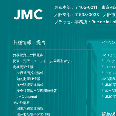
東京本部：〒105-0011 東京
大阪支部：〒533-0033 大
ブラッセル事務所：Rue de la Loi 82
各種情報・提言
イベン
貿易投資上の問題点
JMCセ
提言・要望・コメント（共同署名含む）
プログ
定期更新情報
ヨーロ
世界通商投資情報
エキス
知的財産権情報
JMC実
海外環境関連情報
JMC
安全保障輸出管理関連情報
輸出管
JMC Journal
JMC
その他情報
国際税務関連情報
貿易保
海外製品安全関連情報