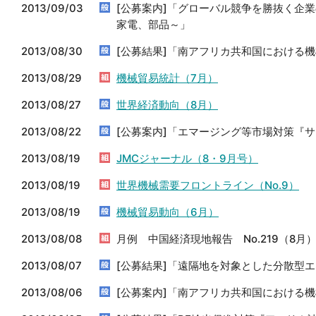
2013/09/03
[公募案内]「グローバル競争を勝抜く企
家電、部品～」
2013/08/30
[公募結果]「南アフリカ共和国における
2013/08/29
機械貿易統計（7月）
2013/08/27
世界経済動向（8月）
2013/08/22
[公募案内]「エマージング等市場対策『
2013/08/19
JMCジャーナル（8・9月号）
2013/08/19
世界機械需要フロントライン（No.9）
2013/08/19
機械貿易動向（6月）
2013/08/08
月例 中国経済現地報告 No.219（8月
2013/08/07
[公募結果]「遠隔地を対象とした分散型
2013/08/06
[公募案内]「南アフリカ共和国における