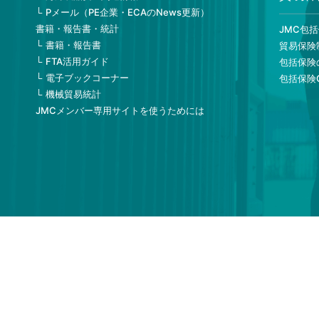
Pメール（PE企業・ECAのNews更新）
書籍・報告書・統計
JMC包
書籍・報告書
貿易保険
FTA活用ガイド
包括保険
電子ブックコーナー
包括保険
機械貿易統計
JMCメンバー専用サイトを使うためには