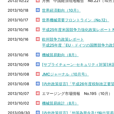
2013/10/22
月例 中国経済現地報告 No.221（10月
2013/10/18
世界経済動向（10月）
2013/10/17
世界機械需要フロントライン（No.12）
2013/10/16
平成25年度米国競争力強化政策レポート 
2013/10/16
欧州競争力政策レポート
平成25年度「EU・ドイツの国際競争力政策
2013/10/16
機械貿易動向（8月）
2013/10/09
[サプライチェーン･セキュリティ対策]
2013/10/08
JMCジャーナル（10月号）
2013/10/08
[内外政策提言]「平成26年度税制改正要
2013/10/07
エマージング市場情報 No.195（10月）
2013/10/02
機械貿易統計（8月）
2013/09/30
[内外政策提言]「外国為替令及び輸出貿