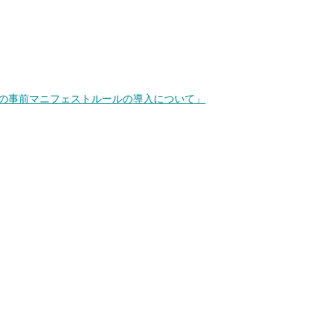
国の事前マニフェストルールの導入について」
）