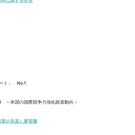
表明に関する意見
ト」 No.1
.3 ～米国の国際競争力強化政策動向～
制度の見直し要望書