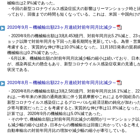
械輸出は2.9%減であった。
・今回の新型コロナウイルス感染症拡大の影響はリーマンショック時と
っており、回復までの時間も短くなっている。これは、米国・中国向け
2020年9月～機械輸出額23ヶ月連続対前年同月比減少～
・2020年9月の機械輸出額は3兆8,453億円、対前年同月比5.2%減と
ョック以降で対前年同月を下回った最長期間を更新している。為替・営業
考慮すると、実質的な伸び率は10.0%減となった。11月18日発表の貿易
機械輸出は0.2%減であった。
・6月以来、機械輸出額の対前年同月比減少幅の縮小は続いており、日
が、感染再拡大の懸念もあり、新型コロナウイルス感染症収束の見通し
状況である。
2020年8月～機械輸出額22ヶ月連続対前年同月比減少～
・2020年8月の機械輸出額は3兆2,581億円、対前年同月比16.1%減と
れは､一昨年来の米国の通商政策に伴う貿易摩擦やこれによる中国経済
新型コロナウイルス感染症によるグローバルな経済活動の鈍化が加わった
少寄与要因だったことを考慮すると､実質的な伸び率は11.8%減となった
計算では、2020年9月の機械輸出は5.0%減であった。
・その中で､機械輸出額は対前年同月比減少の期間がリーマンショック以
も減少幅の縮小は続き､日本からの機械輸出は回復に向かっていると考えら
自動車輸出の対前年同月比の増加や減少幅の縮小が牽引している。