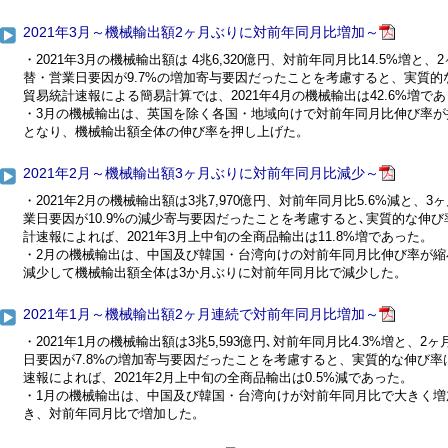
2021年3月～機械輸出額2ヶ月ぶりに対前年同月比増加～
・2021年3月の機械輸出額は 4兆6,320億円、対前年同月比14.5%増
替・営業日要因が9.7%の増加寄与要因だったことを考慮すると、実質的な
貿易統計速報による簡易計算では、2021年4月の機械輸出は42.6%増で
・3月の機械輸出は、英国を除く各国・地域向けで対前年同月比伸び率が
となり、機械輸出額全体の伸び率を押し上げた。
2021年2月～機械輸出額3ヶ月ぶりに対前年同月比減少～
・2021年2月の機械輸出額は3兆7,970億円、対前年同月比5.6%減と
業日要因が10.9%の減少寄与要因だったことを考慮すると､実質的な伸び
計速報によれば、2021年3月上中旬の全商品輸出は11.8%増であった。
・2月の機械輸出は、中国及び韓国・台湾向けの対前年同月比伸び率が縮
減少して機械輸出額全体は3か月ぶりに対前年同月比で減少した。
2021年1月～機械輸出額2ヶ月連続で対前年同月比増加～
・2021年1月の機械輸出額は3兆5,593億円､対前年同月比4.3%増と
日要因が7.8%の増加寄与要因だったことを考慮すると、実質的な伸び率は
速報によれば、2021年2月上中旬の全商品輸出は0.5%減であった。
・1月の機械輸出は、中国及び韓国・台湾向けが対前年同月比で大きく増加
き、対前年同月比で増加した。