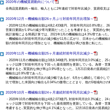
2020年の機械貿易動向について
全商品貿易動向～輸出、輸入ともに2年連続で対前年比減少、貿易収支は
2020年12月～機械輸出額26ヶ月ぶり対前年同月比増加～
・2020年12月の機械輸出額は4兆2,433億円、対前年同月比0.8%増と
営業日要因が1.9%の減少寄与要因だったことを考慮すると、実質的な伸び
統計速報による簡易計算では、2021年1月の機械輸出は4.3%増であった
・機械輸出の対前年同月比の減少幅が11月に広がり、日本からの機械輸
額の対前年同月比が増加となり、機械輸出環境が再び改善に転じた。
2020年11月～機械輸出額25ヶ月連続対前年同月比減少～
・2020年11月の機械輸出額は3兆9,349億円､対前年同月比3.0%減と
ョック以降で対前年同月を下回った最長期間を更新している。為替・営業
考慮すると､実質的な伸び率は3.9%増となった。1月21日発表の貿易統計
械輸出は0.9%増であった。
・機械輸出の対前年同月比の減少幅であるが、6月から継続して縮小して
比で増加した米国向け輸出も0.04%の微増にとどまり、他の5地域向け
2020年10月～機械輸出額24ヶ月連続対前年同月比減少～
・2020年10月の機械輸出額は4兆2,073億円､対前年同月比0.3%減と
ョック以降で対前年同月を下回った最長期間を更新している。為替・営業
考慮すると､実質的な伸び率は4.1%減となった。12月16日発表の貿易統