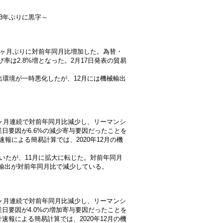
3年ぶりに黒字～
、26ヶ月ぶりに対前年同月比増加した。為替・
率は2.8%増となった。2月17日発表の貿易
。
出環境が一時悪化したが、12月には機械輸出
、25ヶ月連続で対前年同月比減少し、リーマンシ
日要因が6.6%の減少寄与要因だったことを
速報による簡易計算では、2020年12月の機
いたが、11月に拡大に転じた。対前年同月
の輸出が対前年同月比で減少している。
、24ヶ月連続で対前年同月比減少し、リーマンシ
日要因が4.0%の増加寄与要因だったことを
計速報による簡易計算では、2020年12月の機