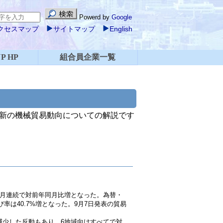
Powerd by
Google
クセスマップ
サイトマップ
English
P HP
組合員企業一覧
新の機械貿易動向についての解説です
、5ヶ月連続で対前年同月比増となった。為替・
率は40.7%増となった。9月7日発表の貿易
減少した反動もあり、6地域向けすべてで対