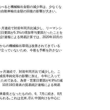
比べると機械輸出金額の減少率は、少なくな
の自動車輸出金額の回復の影響が大きい。
、23ヶ月連続で対前年同月比減少し、リーマンシ
日要因が5.3%の増加寄与要因だったことを
統計速報による簡易計算では、2020年10月の
本からの機械輸出環境は改善されてきている
が立っていないため、今後も予断を許さない
、22ヶ月連続で、対前年同月比で減少した。こ
の成長率鈍化等の影響に加え、今年に入って
ためである。為替・営業日要因が4.9%の減
。10月19日発表の貿易統計速報による簡易
来最長となったものの、6、7月に続き、8月
れる｡これは北米､EU､中国向けを中心に