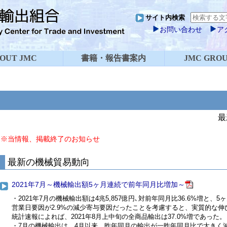
サイト内検索
お問い合わせ
ア
OUT JMC
書籍・報告書案内
JMC GROU
最
※当情報、掲載終了のお知らせ
最新の機械貿易動向
2021年7月～機械輸出額5ヶ月連続で前年同月比増加～
・2021年7月の機械輸出額は4兆5,857億円､対前年同月比36.6%増と
営業日要因が2.9%の減少寄与要因だったことを考慮すると、実質的な伸び
統計速報によれば、2021年8月上中旬の全商品輸出は37.0%増であった。
・7月の機械輸出は、4月以来、昨年同月の輸出が一昨年同月比で大きく