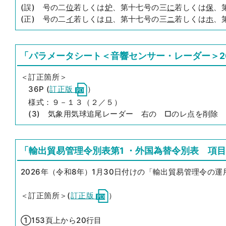
(誤) 号の二
位
若しくは
炉
、第十七号の三
に
若しくは
保
、
(正) 号の二
イ
若しくは
ロ
、第十七号の三
ニ
若しくは
ホ
、
「パラメータシート＜音響センサー・レーダー＞20
＜訂正箇所＞
36P (
訂正版
）
様式：９－１３（２／５）
(3) 気象用気球追尾レーダー 右の □のレ点を削除
「輸出貿易管理令別表第1 ・外国為替令別表 項目
2026年（令和8年）1月30日付けの「輸出貿易管理令の
＜訂正箇所＞(
訂正版
）
①153頁上から20行目