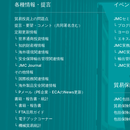
各種情報・提言
イベン
貿易投資上の問題点
JMCセ
提言・要望・コメント（共同署名含む）
プログ
定期更新情報
ヨーロ
世界通商投資情報
エキス
知的財産権情報
JMC実
海外環境関連情報
JMC
安全保障輸出管理関連情報
輸出管
JMC Journal
JMC
その他情報
国際税務関連情報
貿易保
海外製品安全関連情報
Pメール（PE企業・ECAのNews更新）
書籍・報告書・統計
JMC包
書籍・報告書
貿易保険
FTA活用ガイド
包括保険
電子ブックコーナー
包括保険
機械貿易統計