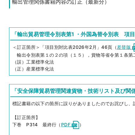
輸出管理関係書籍内容の訂正（最新分）
「輸出貿易管理令別表第1 ・外国為替令別表 項目
＜訂正箇所＞「項目別対比表2026年2月」46頁（
差替版
輸出令別表第１の２の項（１５），貨物等省令第１条第
（誤）工業標準化法
（正）産業標準化法
「安全保障貿易管理関連貨物・技術リスト及び関係
標記書籍の以下の箇所に誤りがありましたのでお詫びし、
【訂正箇所】
下巻 P314 最終行（
PDF
）