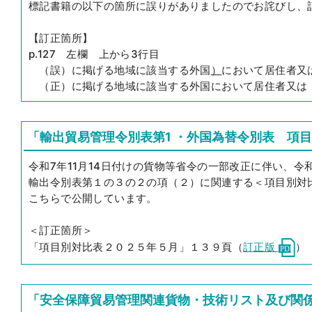
標記書籍の以下の箇所に誤りがありましたのでお詫びし、
【訂正箇所】
p.127 左欄 上から3行目
（誤）に掲げる地域に該当する外国
）
において居住者又
（正）に掲げる地域に該当する外国において居住者又は
「輸出貿易管理令別表第1 ・外国為替令別表 項目
令和7年11月14日付けの貨物等省令の一部改正に伴い、令和
輸出令別表第１の３の２の項（２）に関連する＜項目別対
こちらで公開しています。
＜訂正箇所＞
「項目別対比表２０２５年５月」１３９頁（
訂正版
）
「安全保障貿易管理関連貨物・技術リスト及び関係