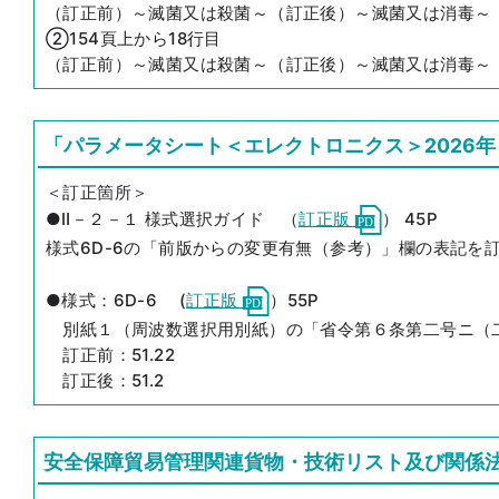
（訂正前）～滅菌又は殺菌～（訂正後）～滅菌又は消毒～
②154頁上から18行目
（訂正前）～滅菌又は殺菌～（訂正後）～滅菌又は消毒～
「パラメータシート＜エレクトロニクス＞2026年
＜訂正箇所＞
●Ⅱ－２－１ 様式選択ガイド （
訂正版
） 45P
様式6D-6の「前版からの変更有無（参考）」欄の表記を
●様式：6D-6 (
訂正版
）55P
別紙１（周波数選択用別紙）の「省令第６条第二号ニ（二
訂正前：51.22
訂正後：51.2
安全保障貿易管理関連貨物・技術リスト及び関係法