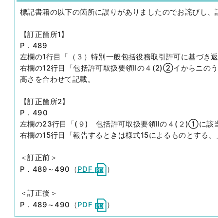
標記書籍の以下の箇所に誤りがありましたのでお詫びし、
【訂正箇所1】
P．489
左欄の1行目「（３）特別一般包括役務取引許可に基づき
右欄の12行目「包括許可取扱要領Ⅱの４(2)②イからニの
高さを合わせて記載。
【訂正箇所2】
P．490
左欄の23行目「(９) 包括許可取扱要領Ⅱの４(２)①に
右欄の15行目「報告するときは様式15によるものとする。
＜訂正前＞
P．489～490（
PDF
）
＜訂正後＞
P．489～490（
PDF
）