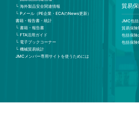
貿易保
海外製品安全関連情報
Pメール（PE企業・ECAのNews更新）
書籍・報告書・統計
JMC包
書籍・報告書
貿易保険
FTA活用ガイド
包括保険
電子ブックコーナー
包括保険
機械貿易統計
JMCメンバー専用サイトを使うためには