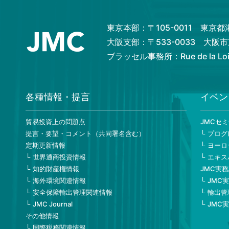
東京本部：〒105-0011 東京
大阪支部：〒533-0033 大
ブラッセル事務所：Rue de la Loi 82
各種情報・提言
イベン
貿易投資上の問題点
JMCセ
提言・要望・コメント（共同署名含む）
プログ
定期更新情報
ヨーロ
世界通商投資情報
エキス
知的財産権情報
JMC実
海外環境関連情報
JMC
安全保障輸出管理関連情報
輸出管
JMC Journal
JMC
その他情報
国際税務関連情報