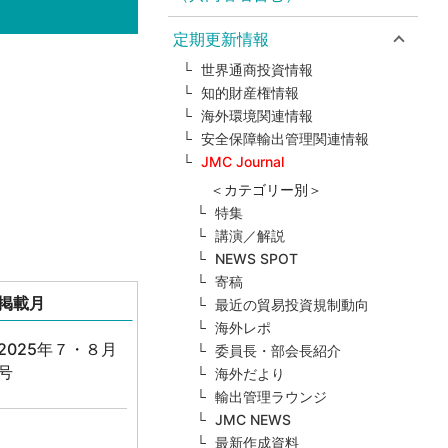
定期更新情報
世界通商投資情報
知的財産権情報
海外環境関連情報
安全保障輸出管理関連情報
JMC Journal
＜カテゴリー別＞
特集
講演／解説
NEWS SPOT
寄稿
掲載月
最近の貿易投資規制動向
海外レポ
2025年７・８月
委員長・部会長紹介
号
海外だより
輸出管理ラウンジ
JMC NEWS
最新作成資料