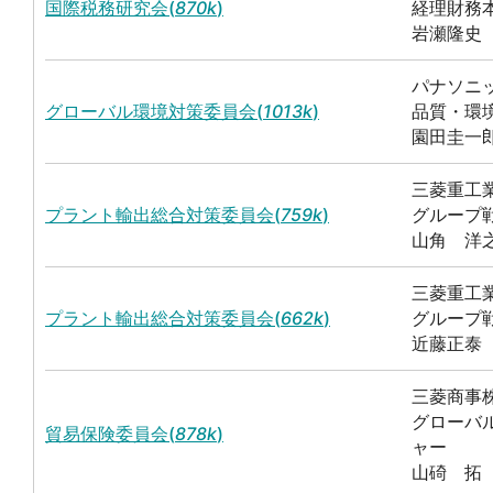
国際税務研究会(
870k
)
経理財務
岩瀬隆史
パナソニ
グローバル環境対策委員会(
1013k
)
品質・環
園田圭一
三菱重工
プラント輸出総合対策委員会(
759k
)
グループ
山角 洋
三菱重工
プラント輸出総合対策委員会(
662k
)
グループ
近藤正泰
三菱商事
グローバ
貿易保険委員会(
878k
)
ャー
山碕 拓