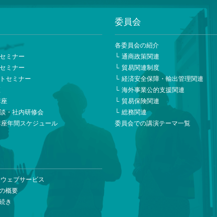
事業部門 インフラ業務部 担当部長
委員会
インシュアランス株式会社
ー
各委員会の紹介
 室長
セミナー
通商政策関連
り
セミナー
貿易関連制度
トセミナー
経済安全保障・輸出管理関連
東芝
座
海外事業公的支援関連
外室 室長
講座
貿易保険関連
談・社内研修会
総務関連
講座年間スケジュール
委員会での講演テーマ一覧
事株式会社
スクソリューションズ㈱NEXIチーム長）
日立製作所
険ウェブサービス
メント本部 税務統括部 部長
の概要
続き