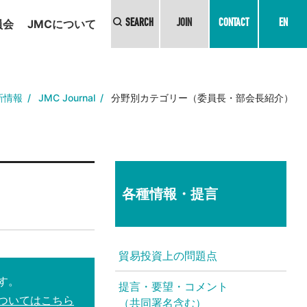
員会
JMCについて
SEARCH
JOIN
CONTACT
EN
新情報
JMC Journal
分野別カテゴリー（委員長・部会長紹介）
各種情報・提言
貿易投資上の問題点
す。
提言・要望・コメント
ついてはこちら
（共同署名含む）