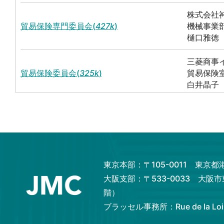
株式会社
貿易保険専門委員会(
427k
)
機械事業
樋口雅徳
三菱商事イ
貿易保険委員会(
325k
)
貿易保険室
白井晶子
メタウォ
水インフラ国際展開タスクフォース(
251k
)
海外本部
寒川 博之
伊藤忠商事
東京本部：〒105-0011 東京
保険ビジ
貿易保険委員会(
448k
)
大阪支部：〒533-0033 大阪
(I&Tリス
川島 正
階）
ブラッセル事務所：Rue de la Loi 82,
住友商事
海外再生可能・新エネルギー・環境ビジネス