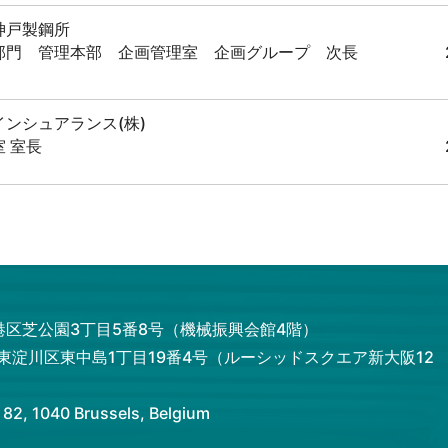
神戸製鋼所
部門 管理本部 企画管理室 企画グループ 次長
ンシュアランス(株)
 室長
ーター（株）
海外営業 部長
(株)
都港区芝公園3丁目5番8号（機械振興会館4階）
ネス部 保険ビジネス第一課 担当部長
市東淀川区東中島1丁目19番4号（ルーシッドスクエア新大阪12
クソリューションズ(株) NEXIチーム長)
 1040 Brussels, Belgium
株式会社