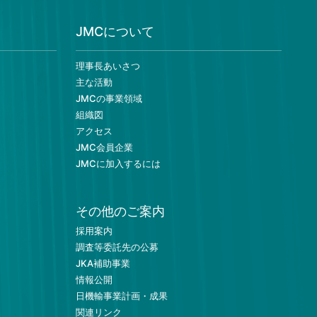
2021年３月号
JMCについて
理事長あいさつ
2020年２月号
主な活動
JMCの事業領域
組織図
アクセス
2020年１月号
JMC会員企業
JMCに加入するには
2019年１２月号
その他のご案内
採用案内
調査等委託先の公募
JKA補助事業
2019年１０月号
情報公開
日機輸事業計画・成果
関連リンク