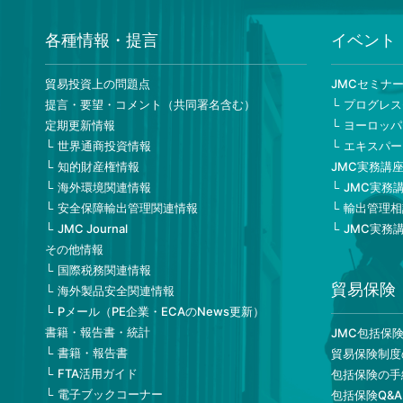
インフラ
検討委員会(
384k
)
松下 篤
各種情報・提言
イベント
三菱商事
貿易投資上の問題点
JMCセミナ
貿易保険委員会(
332k
)
貿易保険室
提言・要望・コメント（共同署名含む）
プログレス
西巻さゆ
定期更新情報
ヨーロッパ
世界通商投資情報
エキスパー
株式会社
知的財産権情報
JMC実務講
エマージング市場委員会(
323k
)
産業政策渉
海外環境関連情報
JMC実務
中嶋哲也
安全保障輸出管理関連情報
輸出管理相
JMC Journal
JMC実務
伊藤忠商
その他情報
貿易保険専門委員会(
404k
)
（I&Tリ
国際税務関連情報
川島 正
貿易保険
海外製品安全関連情報
Pメール（PE企業・ECAのNews更新）
株式会社
書籍・報告書・統計
JMC包括保
国際税務研究会(
315k
)
財務マネジ
書籍・報告書
貿易保険制度
濱田将史
FTA活用ガイド
包括保険の手
電子ブックコーナー
包括保険Q&A