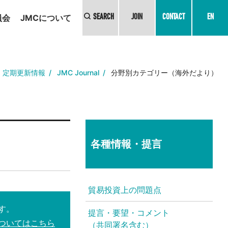
員会
JMCについて
SEARCH
JOIN
CONTACT
EN
定期更新情報
JMC Journal
分野別カテゴリー（海外だより）
各種情報・提言
貿易投資上の問題点
す。
提言・要望・コメント
ついてはこちら
（共同署名含む）