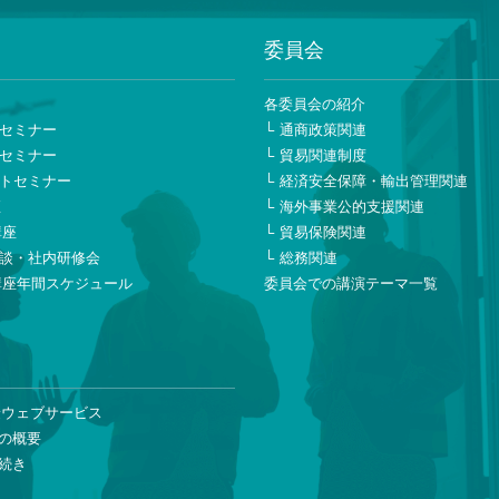
ンコア
委員会
代
ー
各委員会の紹介
セミナー
通商政策関連
ンコア
セミナー
貿易関連制度
トセミナー
経済安全保障・輸出管理関連
座
海外事業公的支援関連
講座
貿易保険関連
談・社内研修会
総務関連
輸出組合
講座年間スケジュール
委員会での講演テーマ一覧
ル事務所 次長
ンコア
険ウェブサービス
の概要
続き
ン・コア