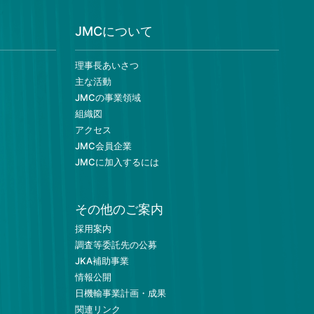
2023年６月号
JMCについて
理事長あいさつ
主な活動
JMCの事業領域
2023年１月号
組織図
アクセス
JMC会員企業
JMCに加入するには
2022年１０月号
その他のご案内
採用案内
2022年７・８月
調査等委託先の公募
号
JKA補助事業
情報公開
日機輸事業計画・成果
関連リンク