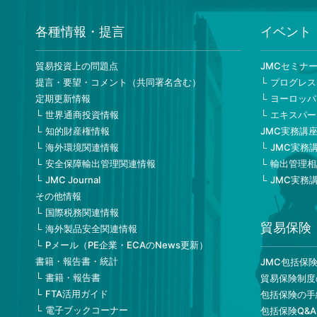
脱カーボンの国際連携
ワシント
米パシフィックノースウェストとデンマーク
代表
各種情報・提言
イベント
の事例、産業共生（インダストリアル・シン
小林 知
バイオシス）(
1776k
)
貿易投資上の問題点
JMCセミナ
提言・要望・コメント（共同署名含む）
プログレス
カーボントラストのポール・マッキニー氏に
ワシント
定期更新情報
ヨーロッパ
聞く！！
代表
世界通商投資情報
エキスパー
英国政府による産業分野での脱カーボン技術
小林知代
知的財産権情報
JMC実務講
支援に関する取り組み(
1450k
)
海外環境関連情報
JMC実務
安全保障輸出管理関連情報
輸出管理相
日本機械
JMC Journal
JMC実務
ベルギー王室について(
398k
)
ブラッセ
その他情報
浅田英昭
国際税務関連情報
貿易保険
海外製品安全関連情報
ダグ・ブロック氏に聞く！ 自律走行車
ワシント
Pメール（PE企業・ECAのNews更新）
（Autonomous Driving: AV）との共存－
代表
書籍・報告書・統計
JMC包括保
AV導入後の労働者の明日のために－(
693k
)
小林知代
書籍・報告書
貿易保険制度
FTA活用ガイド
包括保険の手
ワシント
クレッグ・ステファンセン氏に聞く！ －脱
電子ブックコーナー
包括保険Q&A