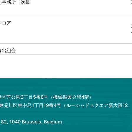
ル事務所 次長
ンコア
輸出組合
ル事務所 前次長
ンコア
都港区芝公園3丁目5番8号（機械振興会館4階）
市東淀川区東中島1丁目19番4号（ルーシッドスクエア新大阪12
ンコア
 1040 Brussels, Belgium