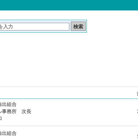
輸出組合
ル事務所 次長
和
輸出組合