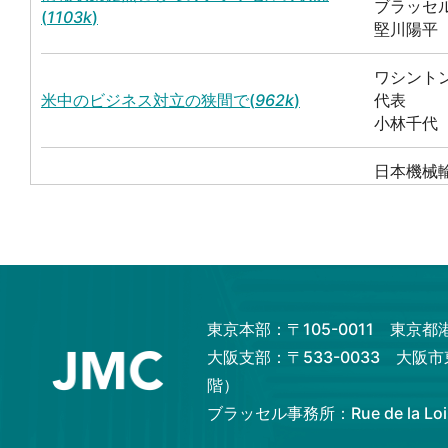
ブラッセ
(
1103k
)
堅川陽平
ワシント
米中のビジネス対立の狭間で(
962k
)
代表
小林千代
日本機械
ブラッセル駐在を終えて(
1585k
)
ブラッセ
浅田英昭
ワシント
自動運転の未来(
989k
)
代表
小林知代
東京本部：〒105-0011 東京
大阪支部：〒533-0033 大阪
ワシント
米国で活発に議論されるRIGHT TO
代表
階）
REPAIR（修理する権利）(
1146k
)
小林知代
ブラッセル事務所：Rue de la Loi 82,