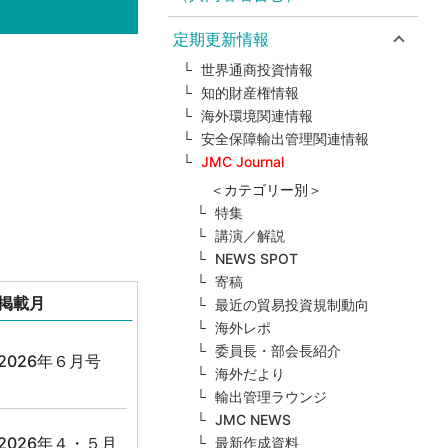
定期更新情報
世界通商投資情報
知的財産権情報
海外環境関連情報
安全保障輸出管理関連情報
JMC Journal
＜カテゴリー別＞
特集
講演／解説
NEWS SPOT
寄稿
掲載月
最近の貿易投資規制動向
海外レポ
委員長・部会長紹介
2026年６月号
海外だより
輸出管理ラウンジ
JMC NEWS
2026年４・５月
最新作成資料