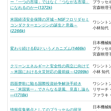
ー「一つの市場」ではなく「つながる市場」
ブラッセ
になれるのかー(
1372k
)
宮森映理
米国経済安全保障の牙城～NSFフロリダセミ
ワシント
コンダクターエンジンの誕生と意義～
小林知代
(
2266k
)
日本機械
変わり続けるEUというメカニズム(
1466k
)
ブラッセ
宮森映理
クリーンエネルギーと安全性の両立に向けて
ワシント
～米国における火災対応の最前線～(
2099k
)
小林 知代
四面楚歌に陥る国際投資紛争解決手続き
ワシント
―「米国第一」でさらなる逆風、見直し論も
リサーチ
―(
1718k
)
ファラキ
日本機械
情報収集拠点としてのブラッセルの状況