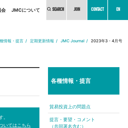
員会
JMCについて
SEARCH
JOIN
CONTACT
EN
種情報・提言
定期更新情報
JMC Journal
2023年3・4月号
各種情報・提言
貿易投資上の問題点
す。
提言・要望・コメント
ついてはこちら
（共同署名含む）