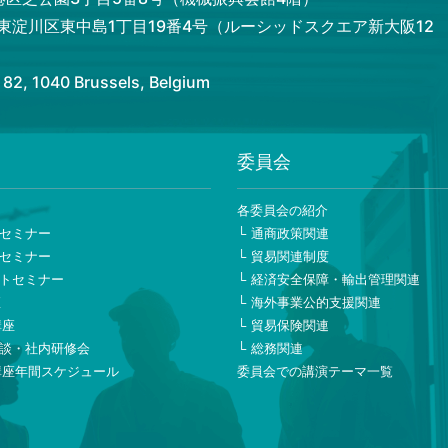
市東淀川区東中島1丁目19番4号（ルーシッドスクエア新大阪12
 1040 Brussels, Belgium
委員会
ー
各委員会の紹介
セミナー
通商政策関連
セミナー
貿易関連制度
トセミナー
経済安全保障・輸出管理関連
座
海外事業公的支援関連
講座
貿易保険関連
談・社内研修会
総務関連
講座年間スケジュール
委員会での講演テーマ一覧