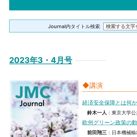
Journal内タイトル検索
2023年3・4月号
◆講演
経済安全保障とは何
鈴木一人
：東京大学公
欧州グリーン政策の
前田翔三
：日本機械輸