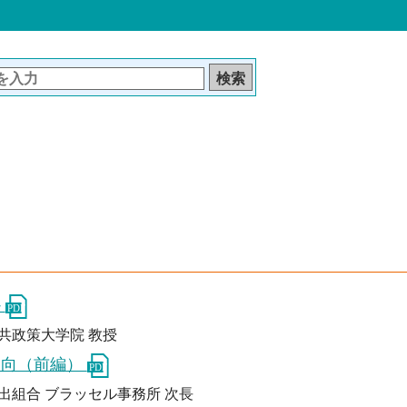
か
共政策大学院 教授
動向（前編）
出組合 ブラッセル事務所 次長