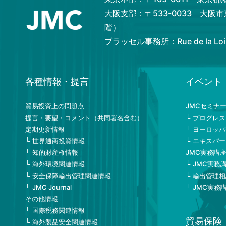
大阪支部：〒533-0033 大阪
階）
ブラッセル事務所：Rue de la Loi 82,
各種情報・提言
イベント
貿易投資上の問題点
JMCセミナ
提言・要望・コメント（共同署名含む）
プログレス
定期更新情報
ヨーロッパ
世界通商投資情報
エキスパー
知的財産権情報
JMC実務講
海外環境関連情報
JMC実務
安全保障輸出管理関連情報
輸出管理相
JMC Journal
JMC実務
その他情報
国際税務関連情報
貿易保険
海外製品安全関連情報