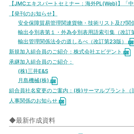
【JMCエキスパートセミナー：海外PL(Web)】
【発刊のお知らせ】
安全保障貿易管理関連貨物・技術リスト及び関係
輸出令別表第１・外為令別表用語索引集（改訂第
輸出管理関係法令の道しるべ（改訂第23版）
新規加入組合員のご紹介：株式会社エビデント
承継加入組合員のご紹介：
(株)三井E&S
月島機械(株)
組合員社名変更のご案内：(株)サーマルプラント（旧：(株)The
人事関係のお知らせ
◆最新作成資料