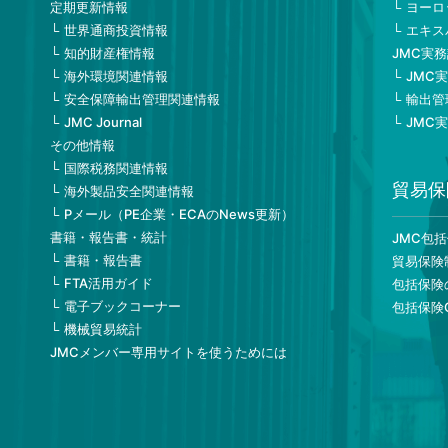
定期更新情報
ヨーロ
世界通商投資情報
エキス
知的財産権情報
JMC実
海外環境関連情報
JMC
安全保障輸出管理関連情報
輸出管
JMC Journal
JMC
その他情報
国際税務関連情報
貿易保
海外製品安全関連情報
Pメール（PE企業・ECAのNews更新）
書籍・報告書・統計
JMC包
書籍・報告書
貿易保険
FTA活用ガイド
包括保険
電子ブックコーナー
包括保険
機械貿易統計
JMCメンバー専用サイトを使うためには