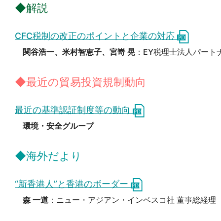
◆解説
CFC税制の改正のポイントと企業の対応
関谷浩一、米村智恵子、宮嵜 晃
：EY税理士法人パート
◆最近の貿易投資規制動向
最近の基準認証制度等の動向
環境・安全グループ
◆海外だより
“新香港人”と香港のボーダー
森 一道
：ニュー・アジアン・インベスコ社 董事総経理