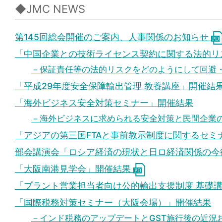
◆JMC NEWS
第145回総会開催のご案内、人事関係のお知らせ
「中国企業との技術ライセンス契約に関する法的リ
－保証責任等の法的リスクをどのようにして回避
「平成29年度安全保障輸出管理 教養講座」開催結
「海外ビジネス安全対策セミナー」開催結果
－海外ビジネスに求められる安全対策と民間企業
「アジアの第三国FTAと事前教示制度に関するセ
部会講演会「ロシア経済の現状と日ロ経済関係の今
「大阪南港見学会」開催結果
「プラント営業担当者向け公的輸出支援制度 基礎
「国際税務対策セミナー（大阪会場）」開催結果
－インド税務のアップデートとGST施行後の近況