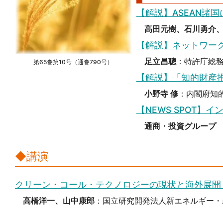
【解説】ASEAN諸
高田元樹、石川勇介
【解説】ネットワー
足立昌聰
：特許庁総
第65巻第10号（通巻790号）
【解説】「知的財産推
小野寺 修
：内閣府知
【NEWS SPOT
通商・投資グループ
◆講演
クリーン・コール・テクノロジーの現状と海外展
高橋洋一、山中康郎
：国立研究開発法人新エネルギー・