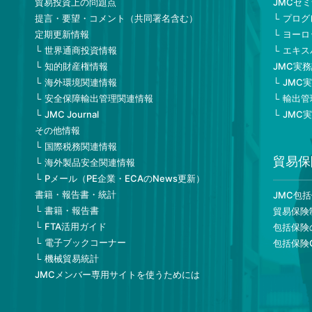
貿易投資上の問題点
JMCセ
提言・要望・コメント（共同署名含む）
プログ
定期更新情報
ヨーロ
世界通商投資情報
エキス
知的財産権情報
JMC実
海外環境関連情報
JMC
安全保障輸出管理関連情報
輸出管
JMC Journal
JMC
その他情報
国際税務関連情報
貿易保
海外製品安全関連情報
Pメール（PE企業・ECAのNews更新）
書籍・報告書・統計
JMC包
書籍・報告書
貿易保険
FTA活用ガイド
包括保険
電子ブックコーナー
包括保険
機械貿易統計
JMCメンバー専用サイトを使うためには