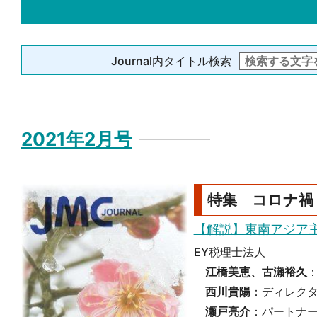
Journal内タイトル検索
2021年2月号
特集 コロナ禍
【解説】東南アジア
EY税理士法人
江橋美恵、古瀬裕久
西川貴陽
：ディレク
瀬戸亮介
：パートナ