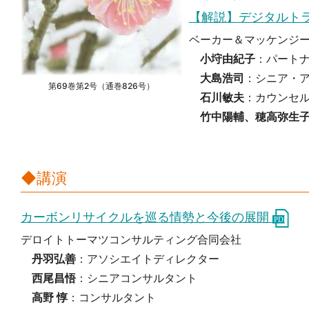
【解説】デジタルト
ベーカー＆マッケンジ
小垨由紀子
：パート
大島浩司
：シニア・
第69巻第2号（通巻826号）
石川敏夫
：カウンセ
竹中陽輔、穂高弥生
◆講演
カーボンリサイクルを巡る情勢と今後の展開
デロイトトーマツコンサルティング合同会社
丹羽
弘善
：アソシエイトディレクター
西尾昌悟
：シニアコンサルタント
高野 惇
：コンサルタント