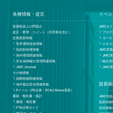
各種情報・提言
イベン
貿易投資上の問題点
JMCセ
提言・要望・コメント（共同署名含む）
プログ
定期更新情報
ヨーロ
世界通商投資情報
エキス
知的財産権情報
JMC実
海外環境関連情報
JMC
安全保障輸出管理関連情報
輸出管
JMC Journal
JMC
その他情報
国際税務関連情報
貿易保
海外製品安全関連情報
Pメール（PE企業・ECAのNews更新）
書籍・報告書・統計
JMC包
書籍・報告書
貿易保険
FTA活用ガイド
包括保険