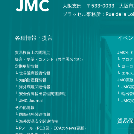
大阪支部：〒533-0033 大
ブラッセル事務所：Rue de la Loi 82
各種情報・提言
イベン
貿易投資上の問題点
JMCセ
提言・要望・コメント（共同署名含む）
プログ
定期更新情報
ヨーロ
世界通商投資情報
エキス
知的財産権情報
JMC実
海外環境関連情報
JMC
安全保障輸出管理関連情報
輸出管
JMC Journal
JMC
その他情報
国際税務関連情報
貿易保
海外製品安全関連情報
Pメール（PE企業・ECAのNews更新）