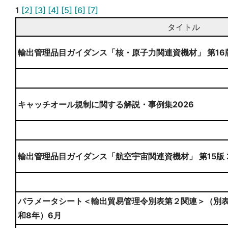
1
[2]
[3]
[4]
[5]
[6]
[7]
タイトル
輸出管理品目ガイダンス「核・原子力関連資機材」 第16
キャッチオール規制に関する解説・事例集2026
輸出管理品目ガイダンス「航空宇宙関連資機材」 第15版 
パラメータシート＜輸出貿易管理令別表第２関連＞（別表
和8年）6月