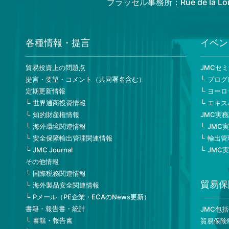
ブラッセル事務所：Rue de la Loi 82
各種情報・提言
イベン
貿易投資上の問題点
JMCセ
提言・要望・コメント（共同署名含む）
プログ
定期更新情報
ヨーロ
世界通商投資情報
エキス
知的財産権情報
JMC実
海外環境関連情報
JMC
安全保障輸出管理関連情報
輸出管
JMC Journal
JMC
その他情報
国際税務関連情報
貿易保
海外製品安全関連情報
Pメール（PE企業・ECAのNews更新）
書籍・報告書・統計
JMC包
書籍・報告書
貿易保険