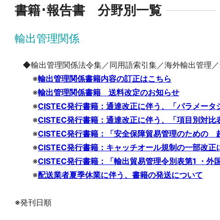
書籍･報告書 分野別一覧
輸出管理関係
◆輸出管理関係法令集／同用語索引集／海外輸出管理／
※
輸出管理関係書籍内容の訂正はこちら
※
輸出管理関係書籍 送料改定のお知らせ
※
CISTEC発行書籍：通達改正に伴う、「パラメー
※
CISTEC発行書籍：通達改正に伴う、「項目別対比
※
CISTEC発行書籍：「安全保障貿易管理のための 
※
CISTEC発行書籍：キャッチオール規制の一部改
※
CISTEC発行書籍：「輸出貿易管理令別表第1 ・外
※
配送業者夏季休業に伴う、書籍の発送について
※発刊日順