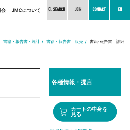
員会
JMCについて
SEARCH
JOIN
CONTACT
EN
書籍・報告書・統計
書籍・報告書 販売
書籍･報告書 詳細
各種情報・提言
カートの中身を
見る