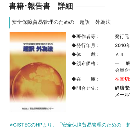
書籍･報告書 詳細
安全保障貿易管理のための 超訳 外為法
◆著作者等：
発行元
◆発行年月：
2010
◆体 裁：
Ａ４
◆頒布価格：
一 般
会員企
◆在 庫：
在庫切
◆問合せ先：
経済安
メール
※CISTECのHPより、「安全保障貿易管理のための