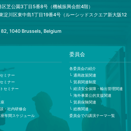
都港区芝公園3丁目5番8号（機械振興会館4階）
市東淀川区東中島1丁目19番4号（ルーシッドスクエア新大阪12
 1040 Brussels, Belgium
委員会
ー
各委員会の紹介
セミナー
通商政策関連
セミナー
貿易関連制度
トセミナー
経済安全保障・輸出管理関連
座
海外事業公的支援関連
講座
貿易保険関連
談・社内研修会
総務関連
講座年間スケジュール
委員会での講演テーマ一覧