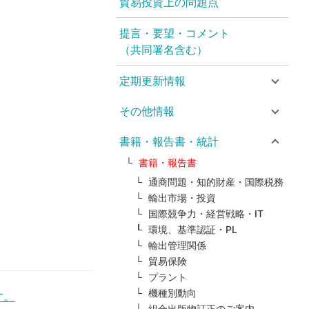
貿易投資上の問題点
提言・要望・コメント
（共同署名含む）
定期更新情報
その他情報
書籍・報告書・統計
書籍・報告書
通商問題・知的財産・国際税務
輸出市場・投資
国際競争力・経営戦略・IT
環境、基準認証・PL
輸出管理関係
貿易保険
プラント
機種別動向
す。
組合出版物訂正のご案内