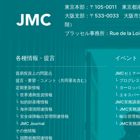
東京本部：〒105-0011 東京
大阪支部：〒533-0033 大阪
階）
ブラッセル事務所：Rue de la Loi 82,
各種情報・提言
イベント
貿易投資上の問題点
JMCセミナ
提言・要望・コメント（共同署名含む）
プログレス
定期更新情報
ヨーロッパ
世界通商投資情報
エキスパー
知的財産権情報
JMC実務講
海外環境関連情報
JMC実務
安全保障輸出管理関連情報
輸出管理相
JMC Journal
JMC実務
その他情報
国際税務関連情報