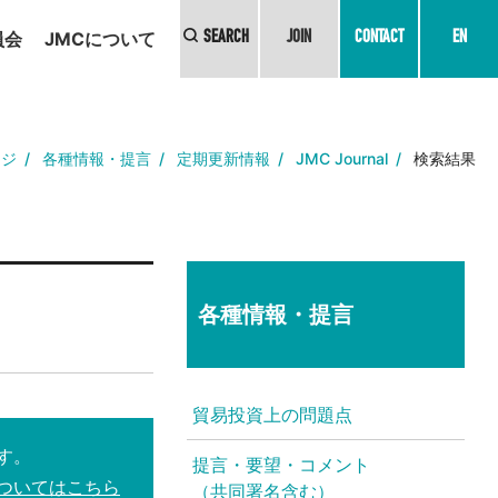
員会
JMCについて
SEARCH
JOIN
CONTACT
EN
ージ
各種情報・提言
定期更新情報
JMC Journal
検索結果
各種情報・提言
貿易投資上の問題点
す。
提言・要望・コメント
ついてはこちら
（共同署名含む）