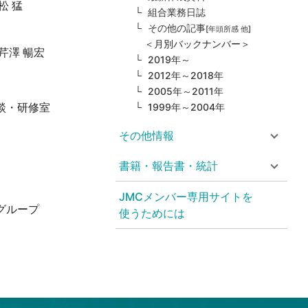
松 猛
組合業務日誌
その他の記事
[年頭所感 他]
＜月別バックナンバー＞
芹澤 暢宏
2019年～
2012年～2018年
2005年～2011年
談・研修室
1999年～2004年
その他情報
書籍・報告書・統計
JMCメンバー専用サイトを
グループ
使うためには