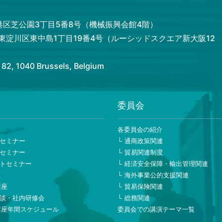
都港区芝公園3丁目5番8号（機械振興会館4階）
市東淀川区東中島1丁目19番4号（ルーシッドスクエア新大阪12
 1040 Brussels, Belgium
委員会
ー
各委員会の紹介
セミナー
通商政策関連
セミナー
貿易関連制度
トセミナー
経済安全保障・輸出管理関連
座
海外事業公的支援関連
講座
貿易保険関連
談・社内研修会
総務関連
講座年間スケジュール
委員会での講演テーマ一覧