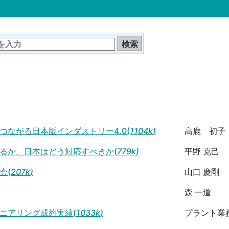
つながる日本版インダストリー4.0(
1104k
)
高鹿 初子
るか、日本はどう対応すべきか(
779k
)
平野 克己
会(
207k
)
山口 慶剛
森 一道
ニアリング成約実績(
1033k
)
プラント業