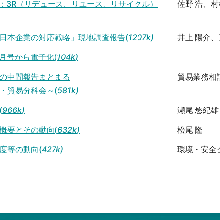
組：3R（リデュース、リユース、リサイクル）
佐野 浩、村
日本企業の対応戦略」現地調査報告(
1207k
)
井上 陽介、
を4 月号から電子化(
104k
)
の中間報告まとまる
貿易業務相
・貿易分科会～(
581k
)
(
966k
)
瀬尾 悠紀雄
概要とその動向(
632k
)
松尾 隆
度等の動向(
427k
)
環境・安全