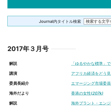
Journal内タイトル検索
2017年３月号
解説
「ゆるやかな標準」で
講演
アフリカ経済をどう見
委員長紹介
エマージング市場委員
海外だより
香港の女性(
207k
)
解説
海外プラント・エンジ