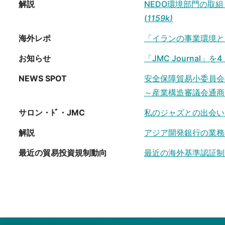
解説
NEDO環境部門の取
(
1159k
)
海外レポ
「イランの事業環境と
お知らせ
「JMC Journal」
NEWS SPOT
安全保障貿易小委員会
～産業構造審議会通商
サロン・ﾄﾞ・JMC
私のジャズとの出会い
解説
アジア開発銀行の業務
最近の貿易投資規制動向
最近の海外基準認証制