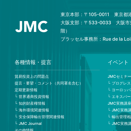
東京本部：〒105-0011 東京
大阪支部：〒533-0033 大阪
階）
ブラッセル事務所：Rue de la Loi 82,
各種情報・提言
イベント
貿易投資上の問題点
JMCセミナ
提言・要望・コメント（共同署名含む）
プログレス
定期更新情報
ヨーロッパ
世界通商投資情報
エキスパー
知的財産権情報
JMC実務講
海外環境関連情報
JMC実務
安全保障輸出管理関連情報
輸出管理相
JMC Journal
JMC実務
その他情報