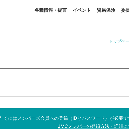
各種情報・提言
イベント
貿易保険
委
トップペ
だくにはメンバーズ会員への登録（IDとパスワード）が必要で
JMCメンバーの登録方法・詳細に