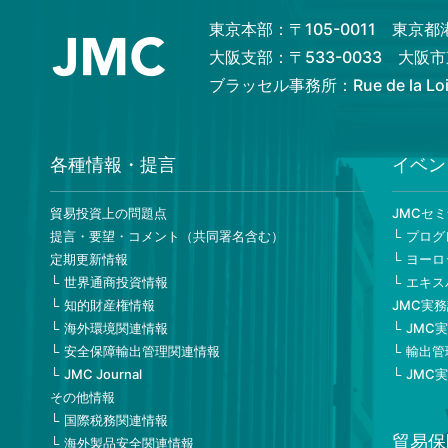
東京本部：〒105-0011 東京
大阪支部：〒533-0033 大
ブラッセル事務所：Rue de la Loi 82
各種情報・提言
イベン
貿易投資上の問題点
JMCセ
提言・要望・コメント（共同署名含む）
プログ
定期更新情報
ヨーロ
世界通商投資情報
エキス
知的財産権情報
JMC実
海外環境関連情報
JMC
安全保障輸出管理関連情報
輸出管
JMC Journal
JMC
その他情報
国際税務関連情報
貿易保
海外製品安全関連情報