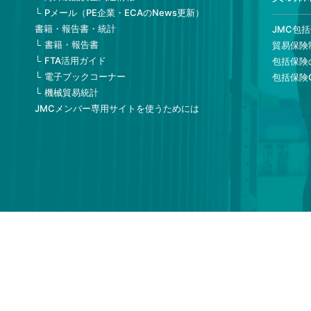
Pメール（PE企業・ECAのNews更新）
書籍・報告書・統計
JMC包
書籍・報告書
貿易保険
FTA活用ガイド
包括保険
電子ブックコーナー
包括保険
機械貿易統計
JMCメンバー専用サイトを使うためには