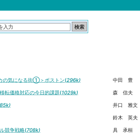
カの気になる街①＞ボストン(
296k
)
中田 豊
移転価格対応の今日的課題(
1029k
)
森 信夫
85k
)
井口 雅文
鈴木 英夫
ル競争戦略(
708k
)
具 承桓