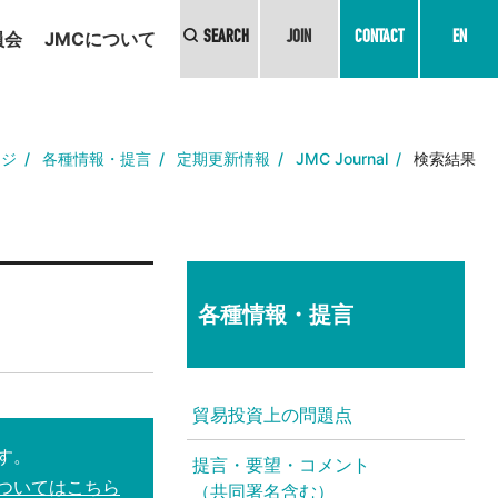
員会
JMCについて
SEARCH
JOIN
CONTACT
EN
ージ
各種情報・提言
定期更新情報
JMC Journal
検索結果
各種情報・提言
貿易投資上の問題点
す。
提言・要望・コメント
ついてはこちら
（共同署名含む）