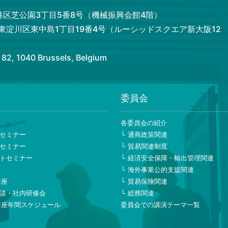
都港区芝公園3丁目5番8号（機械振興会館4階）
市東淀川区東中島1丁目19番4号（ルーシッドスクエア新大阪12
 1040 Brussels, Belgium
委員会
ー
各委員会の紹介
セミナー
通商政策関連
セミナー
貿易関連制度
トセミナー
経済安全保障・輸出管理関連
座
海外事業公的支援関連
講座
貿易保険関連
談・社内研修会
総務関連
講座年間スケジュール
委員会での講演テーマ一覧