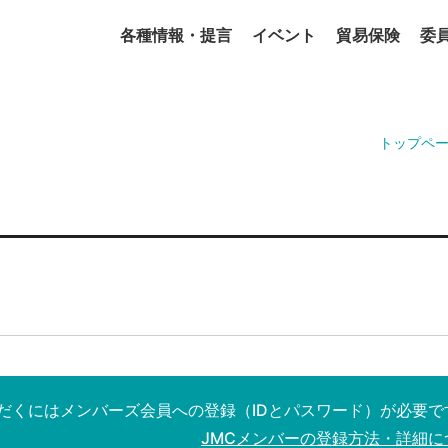
各種情報・提言
イベント
貿易保険
委
トップペ
だくにはメンバーズ会員への登録（IDとパスワード）が必要で
JMCメンバーの登録方法・詳細に