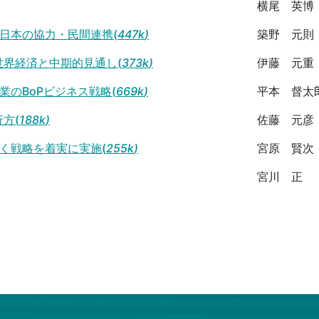
横尾 英博
日本の協力・民間連携(
447k
)
築野 元則
世界経済と中期的見通し(
373k
)
伊藤 元重
業のBoPビジネス戦略(
669k
)
平本 督太
方(
188k
)
佐藤 元彦
く戦略を着実に実施(
255k
)
宮原 賢次
宮川 正