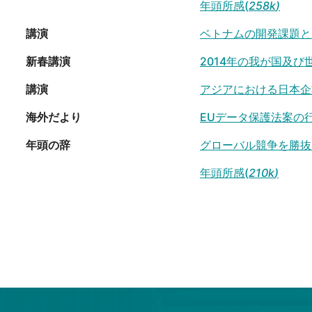
年頭所感(
258k
)
講演
ベトナムの開発課題と
新春講演
2014年の我が国及び
講演
アジアにおける日本企
海外だより
EUデータ保護法案の行
年頭の辞
グローバル競争を勝抜
年頭所感(
210k
)