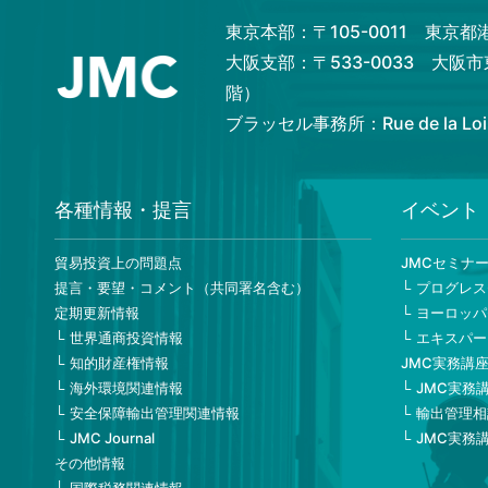
東京本部：〒105-0011 東京
大阪支部：〒533-0033 大阪
階）
ブラッセル事務所：Rue de la Loi 82,
各種情報・提言
イベント
貿易投資上の問題点
JMCセミナ
提言・要望・コメント（共同署名含む）
プログレス
定期更新情報
ヨーロッパ
世界通商投資情報
エキスパー
知的財産権情報
JMC実務講
海外環境関連情報
JMC実務
安全保障輸出管理関連情報
輸出管理相
JMC Journal
JMC実務
その他情報