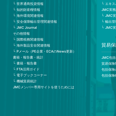
世界通商投資情報
エキス
知的財産権情報
JMC実
海外環境関連情報
JMC
安全保障輸出管理関連情報
輸出管
JMC Journal
JMC
その他情報
国際税務関連情報
貿易保
海外製品安全関連情報
Pメール（PE企業・ECAのNews更新）
書籍・報告書・統計
JMC包
書籍・報告書
貿易保険
FTA活用ガイド
包括保険
電子ブックコーナー
包括保険
機械貿易統計
JMCメンバー専用サイトを使うためには