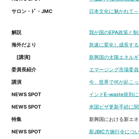
サロン・ﾄﾞ・JMC
日本文化に魅かれて～
解説
我が国のEPA政策と制
海外だより
急速に変化し成長する
[講演]
新興国の太陽エネルギ
委員長紹介
エマージング市場委員
講演
今、世界で何が起こっ
NEWS SPOT
インドE-waste規則
NEWS SPOT
米国ビザ更新手続に関
特集
新興国における新エネ
NEWS SPOT
新JBIC方施行令につ