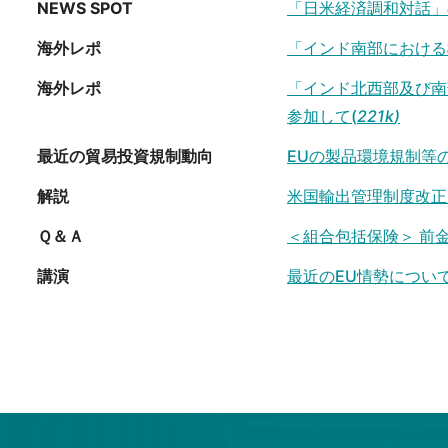
NEWS SPOT
「日米経済調和対話」
海外レポ
「インド南部における
海外レポ
「インド北西部及び南
参加して(
221k
)
最近の貿易投資規制動向
EUの製品環境規制等の
解説
米国輸出管理制度改正
Ｑ＆Ａ
＜組合包括保険＞ 前
講演
最近のEU情勢について