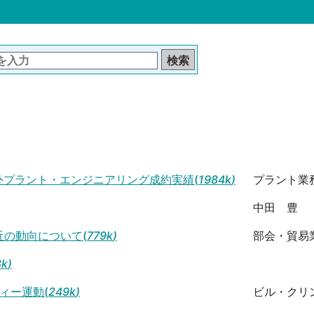
海外プラント・エンジニアリング成約実績(
1984k
)
プラント業
中田 豊
最近の動向について(
779k
)
部会・貿易
8k
)
ィー運動(
249k
)
ビル・クリ