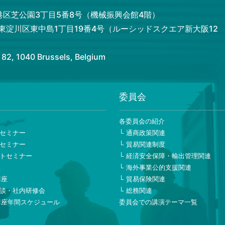
都港区芝公園3丁目5番8号（機械振興会館4階）
市東淀川区東中島1丁目19番4号（ルーシッドスクエア新大阪12
 1040 Brussels, Belgium
委員会
ー
各委員会の紹介
セミナー
通商政策関連
セミナー
貿易関連制度
トセミナー
経済安全保障・輸出管理関連
座
海外事業公的支援関連
講座
貿易保険関連
談・社内研修会
総務関連
講座年間スケジュール
委員会での講演テーマ一覧