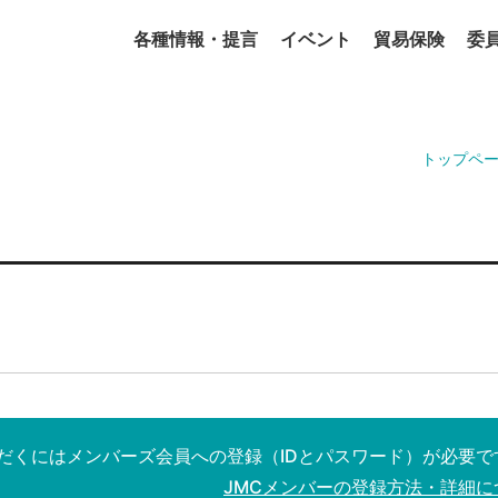
各種情報・提言
イベント
貿易保険
委
トップペ
だくにはメンバーズ会員への登録（IDとパスワード）が必要で
JMCメンバーの登録方法・詳細に