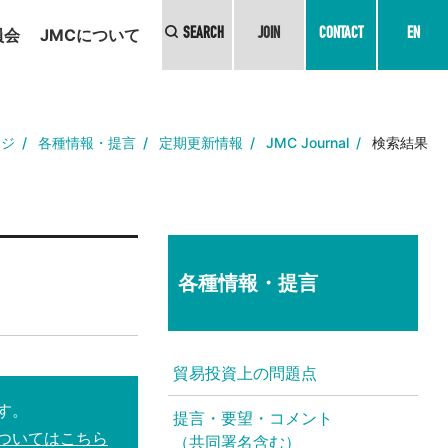
員会
JMCについて
SEARCH
JOIN
CONTACT
EN
ージ
各種情報・提言
定期更新情報
JMC Journal
検索結果
各種情報・提言
貿易投資上の問題点
す。
提言・要望・コメント
ついてはこちら
（共同署名含む）