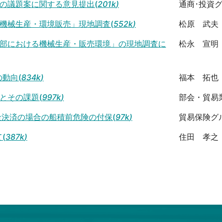
の議題案に関する意見提出(
201k
)
通商･投資
機械生産・環境販売」現地調査(
552k
)
松原 武夫
部における機械生産・販売環境」の現地調査に
松永 宣明
動向(
834k
)
福本 拓也
とその課題(
997k
)
部会・貿易
金決済の場合の船積前危険の付保(
97k
)
貿易保険グ
(
387k
)
住田 孝之