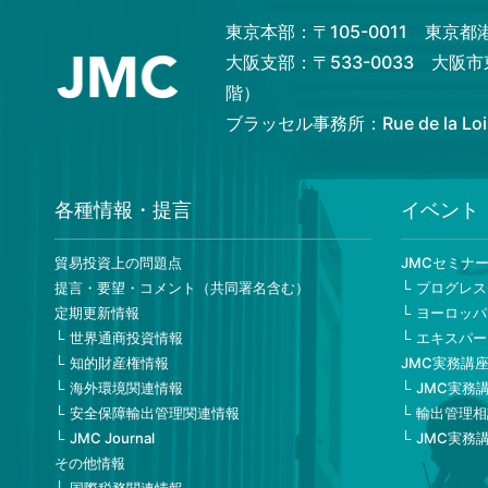
東京本部：〒105-0011 東京
大阪支部：〒533-0033 大阪
階）
ブラッセル事務所：Rue de la Loi 82,
各種情報・提言
イベント
貿易投資上の問題点
JMCセミナ
提言・要望・コメント（共同署名含む）
プログレス
定期更新情報
ヨーロッパ
世界通商投資情報
エキスパー
知的財産権情報
JMC実務講
海外環境関連情報
JMC実務
安全保障輸出管理関連情報
輸出管理相
JMC Journal
JMC実務
その他情報