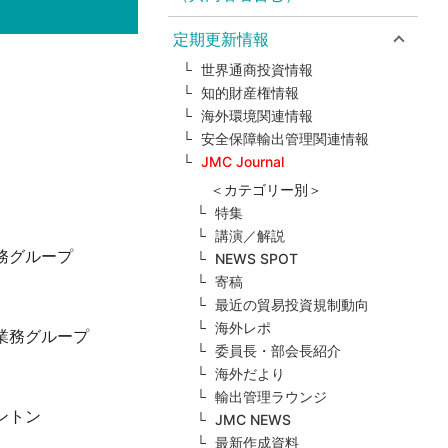
定期更新情報
世界通商投資情報
知的財産権情報
海外環境関連情報
安全保障輸出管理関連情報
JMC Journal
＜カテゴリー別＞
特集
講演／解説
務グループ
NEWS SPOT
寄稿
最近の貿易投資規制動向
海外レポ
業務グループ
委員長・部会長紹介
海外だより
輸出管理ラウンジ
ントン
JMC NEWS
最新作成資料