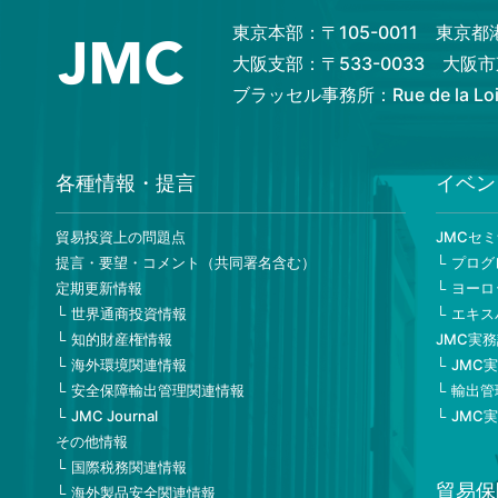
東京本部：〒105-0011 東京
大阪支部：〒533-0033 大
ブラッセル事務所：Rue de la Loi 82
各種情報・提言
イベン
貿易投資上の問題点
JMCセ
提言・要望・コメント（共同署名含む）
プログ
定期更新情報
ヨーロ
世界通商投資情報
エキス
知的財産権情報
JMC実
海外環境関連情報
JMC
安全保障輸出管理関連情報
輸出管
JMC Journal
JMC
その他情報
国際税務関連情報
貿易保
海外製品安全関連情報