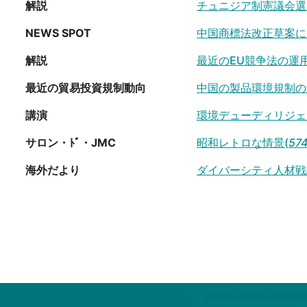
解説
チュニジア制憲議会選
NEWS SPOT
中国商標法改正草案に
解説
最近のEU競争法の運
最近の貿易投資規制動向
中国の製品環境規制の
講演
環境デューディリジェ
サロン・ﾄﾞ・JMC
昭和レトロな情景(
57
海外だより
ダイバーシティ人材戦