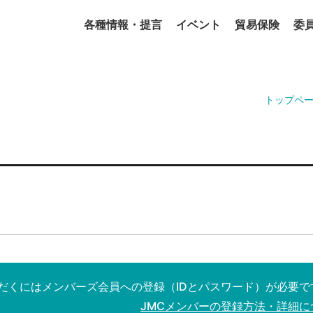
各種情報・提言
イベント
貿易保険
委
トップペ
だくにはメンバーズ会員への登録（IDとパスワード）が必要で
JMCメンバーの登録方法・詳細に