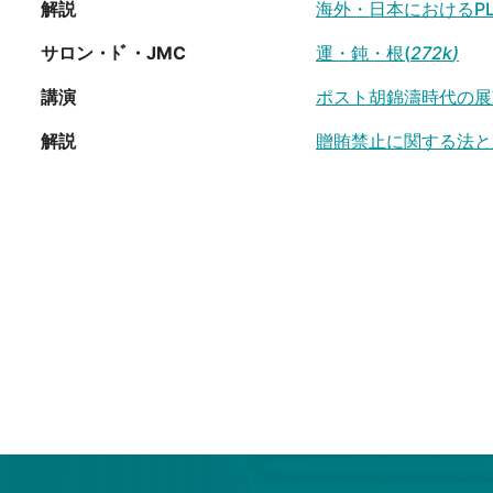
解説
海外・日本におけるP
サロン・ﾄﾞ・JMC
運・鈍・根(
272k
)
講演
ポスト胡錦濤時代の展
解説
贈賄禁止に関する法と