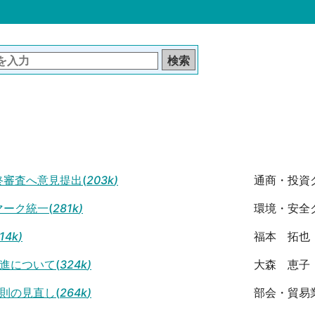
最終審査へ意見提出(
203k
)
通商・投資
マーク統一(
281k
)
環境・安全
14k
)
福本 拓也
進について(
324k
)
大森 恵子
則の見直し(
264k
)
部会・貿易