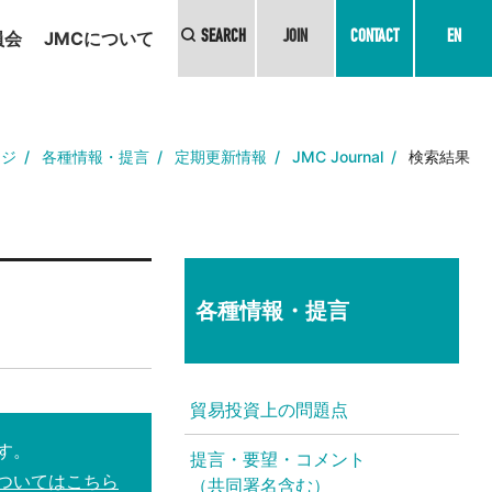
員会
JMCについて
SEARCH
JOIN
CONTACT
EN
ージ
各種情報・提言
定期更新情報
JMC Journal
検索結果
各種情報・提言
貿易投資上の問題点
す。
提言・要望・コメント
ついてはこちら
（共同署名含む）