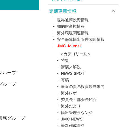
定期更新情報
世界通商投資情報
知的財産権情報
海外環境関連情報
安全保障輸出管理関連情報
JMC Journal
＜カテゴリー別＞
特集
講演／解説
グループ
NEWS SPOT
寄稿
グループ
最近の貿易投資規制動向
海外レポ
委員長・部会長紹介
海外だより
輸出管理ラウンジ
業務グループ
JMC NEWS
最新作成資料