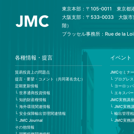
東京本部：〒105-0011 東京
大阪支部：〒533-0033 大阪
階）
ブラッセル事務所：Rue de la Loi 82,
各種情報・提言
イベント
貿易投資上の問題点
JMCセミナ
提言・要望・コメント（共同署名含む）
プログレス
定期更新情報
ヨーロッパ
世界通商投資情報
エキスパー
知的財産権情報
JMC実務講
海外環境関連情報
JMC実務
安全保障輸出管理関連情報
輸出管理相
JMC Journal
JMC実務
その他情報