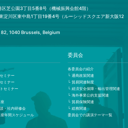
都港区芝公園3丁目5番8号（機械振興会館4階）
市東淀川区東中島1丁目19番4号（ルーシッドスクエア新大阪12
 1040 Brussels, Belgium
委員会
ー
各委員会の紹介
セミナー
通商政策関連
セミナー
貿易関連制度
トセミナー
経済安全保障・輸出管理関連
座
海外事業公的支援関連
講座
貿易保険関連
談・社内研修会
総務関連
講座年間スケジュール
委員会での講演テーマ一覧