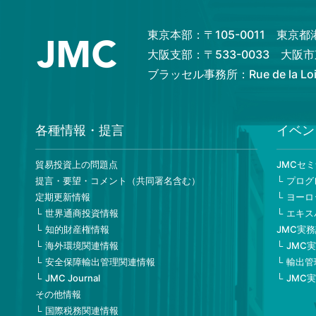
東京本部：〒105-0011 東京
大阪支部：〒533-0033 大
ブラッセル事務所：Rue de la Loi 82
各種情報・提言
イベン
貿易投資上の問題点
JMCセ
提言・要望・コメント（共同署名含む）
プログ
定期更新情報
ヨーロ
世界通商投資情報
エキス
知的財産権情報
JMC実
海外環境関連情報
JMC
安全保障輸出管理関連情報
輸出管
JMC Journal
JMC
その他情報
国際税務関連情報