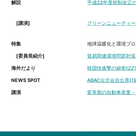
解説
平成22年度税制改正
[講演]
グリーンニューディー
特集
地球温暖化と環境プロ
[委員長紹介]
貿易関連環境問題対策
海外だより
韓国快進撃の秘密(
22
NEWS SPOT
ABAC台北会合出席(
1
講演
変革期の自動車産業－2