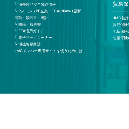
貿易保
海外製品安全関連情報
Pメール（PE企業・ECAのNews更新）
書籍・報告書・統計
JMC包
書籍・報告書
貿易保険
FTA活用ガイド
包括保険
電子ブックコーナー
包括保険
機械貿易統計
JMCメンバー専用サイトを使うためには