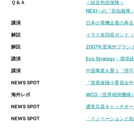
Ｑ＆Ａ
＜組合包括保険＞
NEXIへの「告知義務
講演
日本の電機企業の再生
解説
イラク未回収ボンド（
解説
2007年度海外プラ
講演
Eco Strategy
講演
中国事業を襲う「理不
NEWS SPOT
「貿易保険小委員会中
海外レポ
WCO（世界税関機構）
NEWS SPOT
通常兵器キャッチオー
NEWS SPOT
「イノベーションと知