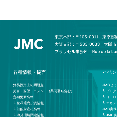
東京本部：〒105-0011 東京
大阪支部：〒533-0033 大
ブラッセル事務所：Rue de la Loi 82
各種情報・提言
イベン
貿易投資上の問題点
JMCセ
提言・要望・コメント（共同署名含む）
プログ
定期更新情報
ヨーロ
世界通商投資情報
エキス
知的財産権情報
JMC実
海外環境関連情報
JMC