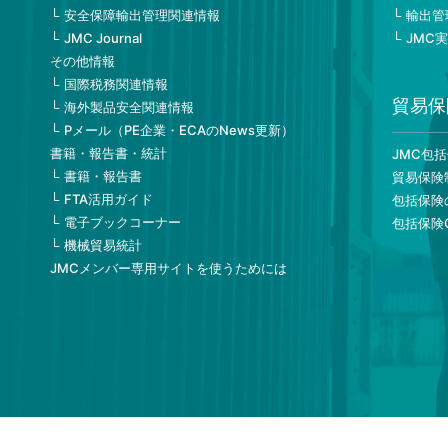
安全保障輸出管理関連情報
輸出管
JMC Journal
JMC
その他情報
国際税務関連情報
貿易保
海外製品安全関連情報
Pメール（PE企業・ECAのNews更新）
書籍・報告書・統計
JMC包
書籍・報告書
貿易保険
FTA活用ガイド
包括保険
電子ブックコーナー
包括保険
機械貿易統計
JMCメンバー専用サイトを使うためには