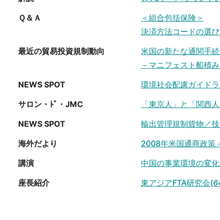
Ｑ＆Ａ
＜組合包括保険＞
決済方法コードの選び
最近の貿易投資規制動向
米国の新たな通関手続
－マニフェスト船積み
NEWS SPOT
環境社会配慮ガイドラ
サロン・ﾄﾞ・JMC
「東京人」と「関西人
NEWS SPOT
輸出管理規制貨物／技
海外だより
2008年米国通商政策
講演
中国の事業環境の変化
座長紹介
東アジアFTA研究会(
6