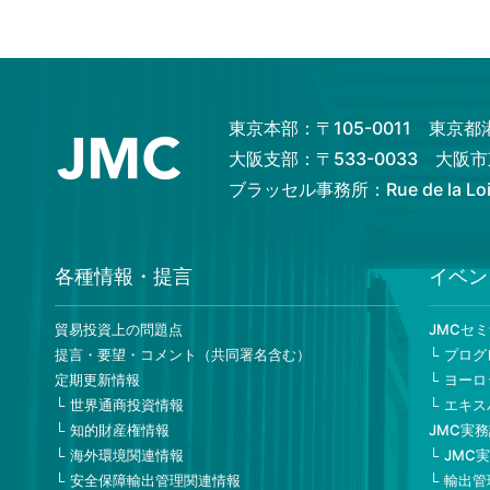
東京本部：〒105-0011 東京
大阪支部：〒533-0033 大
ブラッセル事務所：Rue de la Loi 82
各種情報・提言
イベン
貿易投資上の問題点
JMCセ
提言・要望・コメント（共同署名含む）
プログ
定期更新情報
ヨーロ
世界通商投資情報
エキス
知的財産権情報
JMC実
海外環境関連情報
JMC
安全保障輸出管理関連情報
輸出管