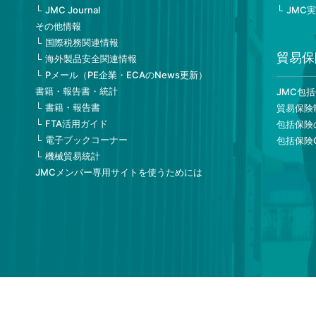
JMC Journal
JMC
その他情報
国際税務関連情報
貿易保
海外製品安全関連情報
Pメール（PE企業・ECAのNews更新）
書籍・報告書・統計
JMC包
書籍・報告書
貿易保険
FTA活用ガイド
包括保険
電子ブックコーナー
包括保険
機械貿易統計
JMCメンバー専用サイトを使うためには