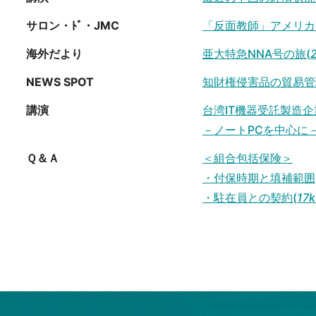
サロン・ﾄﾞ・JMC
「反面教師」アメリカ
海外だより
亜大特急NNA号の旅(
NEWS SPOT
知財権侵害品の貿易管
講演
台湾IT機器受託製造
－ノートPCを中心に－
Ｑ＆Ａ
＜組合包括保険＞
・付保時期と填補範囲
・駐在員との契約(
17k