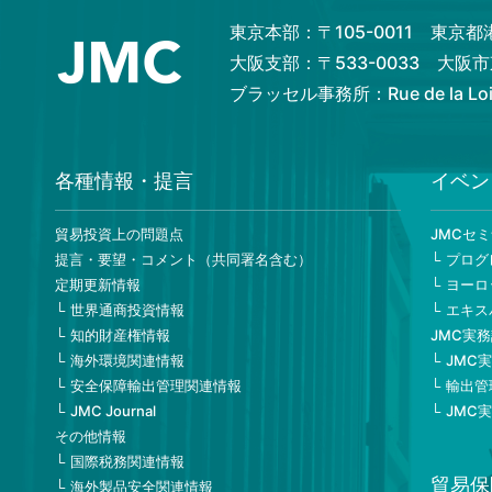
東京本部：〒105-0011 東京
大阪支部：〒533-0033 大
ブラッセル事務所：Rue de la Loi 82
各種情報・提言
イベン
貿易投資上の問題点
JMCセ
提言・要望・コメント（共同署名含む）
プログ
定期更新情報
ヨーロ
世界通商投資情報
エキス
知的財産権情報
JMC実
海外環境関連情報
JMC
安全保障輸出管理関連情報
輸出管
JMC Journal
JMC
その他情報
国際税務関連情報
貿易保
海外製品安全関連情報