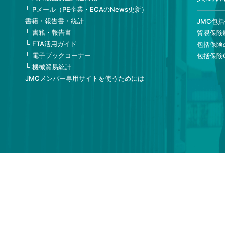
Pメール（PE企業・ECAのNews更新）
書籍・報告書・統計
JMC包
書籍・報告書
貿易保険
FTA活用ガイド
包括保険
電子ブックコーナー
包括保険
機械貿易統計
JMCメンバー専用サイトを使うためには