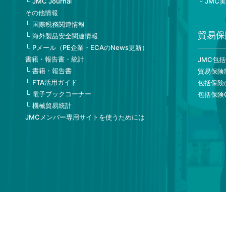
JMC Journal
JMC
その他情報
国際税務関連情報
貿易保
海外製品安全関連情報
Pメール（PE企業・ECAのNews更新）
書籍・報告書・統計
JMC包
書籍・報告書
貿易保険
FTA活用ガイド
包括保険
電子ブックコーナー
包括保険
機械貿易統計
JMCメンバー専用サイトを使うためには