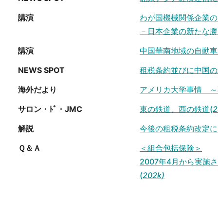
講演
わが国機械関係企業の
－日本企業の新たな勝
講演
中国華南地域の自動車
NEWS SPOT
租税条約並びに中国の
海外だより
アメリカ大学事情 ～
サロン・ﾄﾞ・JMC
東の鉄道、西の鉄道(
2
解説
今後の租税条約改定に
Ｑ＆Ａ
＜組合包括保険＞
2007年4月から実
(
202k
)