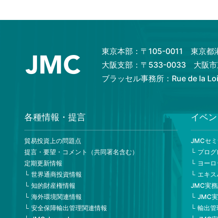
東京本部：〒105-0011 東京
大阪支部：〒533-0033 大
ブラッセル事務所：Rue de la Loi 82
各種情報・提言
イベン
貿易投資上の問題点
JMCセ
提言・要望・コメント（共同署名含む）
プログ
定期更新情報
ヨーロ
世界通商投資情報
エキス
知的財産権情報
JMC実
海外環境関連情報
JMC
安全保障輸出管理関連情報
輸出管