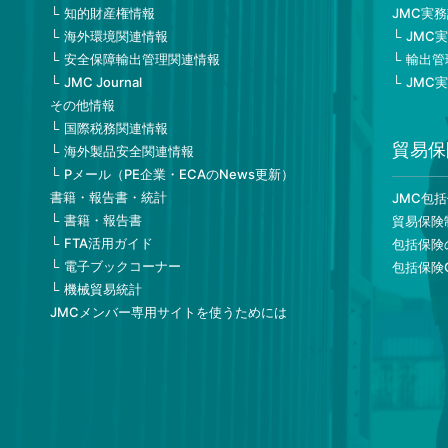
知的財産権情報
JMC実
海外環境関連情報
JMC
安全保障輸出管理関連情報
輸出管
JMC Journal
JMC
その他情報
国際税務関連情報
貿易保
海外製品安全関連情報
Pメール（PE企業・ECAのNews更新）
書籍・報告書・統計
JMC包
書籍・報告書
貿易保険
FTA活用ガイド
包括保険
電子ブックコーナー
包括保険
機械貿易統計
JMCメンバー専用サイトを使うためには