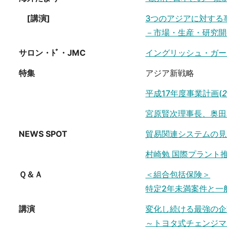
[講演]
3つのアジアに対する
－市場・生産・研究開
サロン・ﾄﾞ・JMC
イングリッシュ・ガー
特集
アジア新戦略
平成17年度事業計画(
2
宮原賢次理事長、奥田
NEWS SPOT
貿易関連システムの見
村崎勉 国際プラント
Ｑ＆Ａ
＜組合包括保険＞
特定2年未満案件と一
講演
変化し続ける最強の企
～トヨタ式チェンジマ