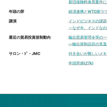
新旧保険料体系案件に
年頭の辞
経済連携とWTO新ラ
講演
インドビジネスの課題
～なぜ今、インドなの
最近の貿易投資規制動向
輸出貿易管理令等の一
―輸出規制品目の見直
サロン・ﾄﾞ・JMC
付き合いが難しいメキ
年頭所感(
27k
)