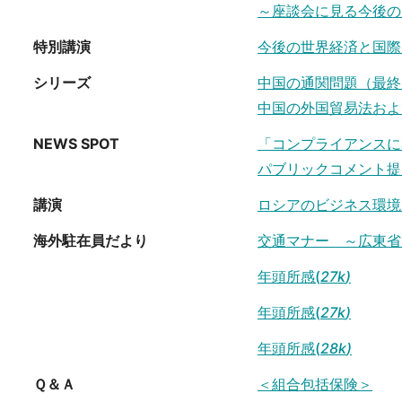
～座談会に見る今後の
特別講演
今後の世界経済と国際
シリーズ
中国の通関問題（最終
中国の外国貿易法およ
NEWS SPOT
「コンプライアンスに
パブリックコメント提
講演
ロシアのビジネス環境
海外駐在員だより
交通マナー ～広東省
年頭所感(
27k
)
年頭所感(
27k
)
年頭所感(
28k
)
Ｑ＆Ａ
＜組合包括保険＞