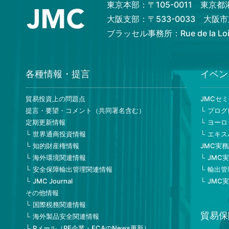
東京本部：〒105-0011 東京
大阪支部：〒533-0033 大
ブラッセル事務所：Rue de la Loi 82
各種情報・提言
イベン
貿易投資上の問題点
JMCセ
提言・要望・コメント（共同署名含む）
プログ
定期更新情報
ヨーロ
世界通商投資情報
エキス
知的財産権情報
JMC実
海外環境関連情報
JMC
安全保障輸出管理関連情報
輸出管
JMC Journal
JMC
その他情報
国際税務関連情報
貿易保
海外製品安全関連情報
Pメール（PE企業・ECAのNews更新）