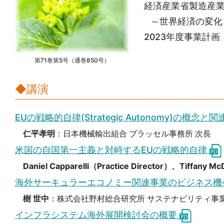
経済産業省製造産業
～世界経済の変化
2023年度事業計画
第71巻第5号（通巻850号）
◆講演
EUの戦略的⾃律(Strategic Autonomy)の概念
仁平孝明
：日本機械輸出組合 ブラッセル事務所 次長
米国の自国第一主義と対峙するEUの戦略的自律
Daniel Capparelli（Practice Director）、Tiffany M
海外サーキュラーエコノミー関連事業のビジネス機
樹 世中
：株式会社野村総合研究所 サステナビリティ事
インフラシステム海外展開検討会の概要