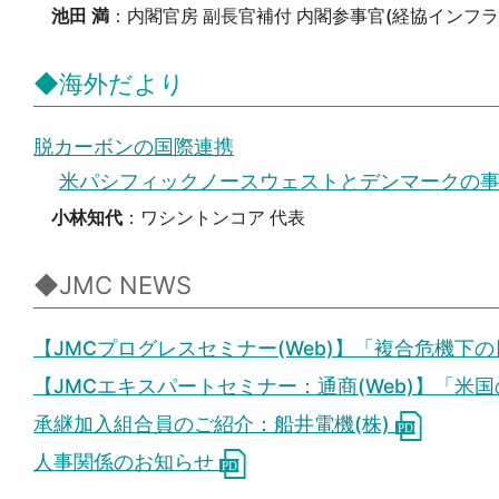
池田 満
：内閣官房 副長官補付 内閣参事官(経協インフラ
◆海外だより
脱カーボンの国際連携
米パシフィックノースウェストとデンマークの
小林知代
：ワシントンコア 代表
◆JMC NEWS
【JMCプログレスセミナー(Web)】「複合危機
【JMCエキスパートセミナー：通商(Web)】「
承継加入組合員のご紹介：船井電機(株)
人事関係のお知らせ