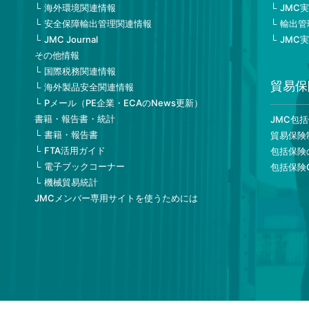
海外環境関連情報
JMC
安全保障輸出管理関連情報
輸出管
JMC Journal
JMC
その他情報
国際税務関連情報
貿易保
海外製品安全関連情報
Pメール（PE企業・ECAのNews更新）
書籍・報告書・統計
JMC包
書籍・報告書
貿易保険
FTA活用ガイド
包括保険
電子ブックコーナー
包括保険
機械貿易統計
JMCメンバー専用サイトを使うためには