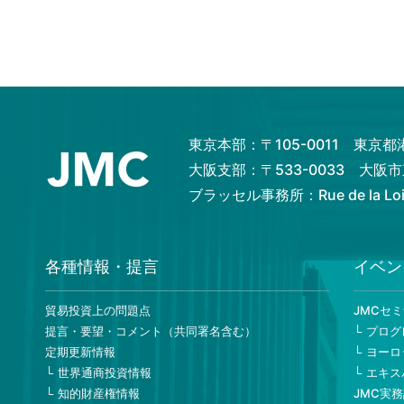
東京本部：〒105-0011 東京
大阪支部：〒533-0033 大
ブラッセル事務所：Rue de la Loi 82
各種情報・提言
イベン
貿易投資上の問題点
JMCセ
提言・要望・コメント（共同署名含む）
プログ
定期更新情報
ヨーロ
世界通商投資情報
エキス
知的財産権情報
JMC実