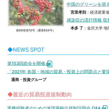
中国のグリーンを巡
宮里孝則
：経済産業省
感染症の流行情報 
本多 了
：金沢大学 地
第69巻第10号（通巻834号）
◆NEWS SPOT
第153回総会を開催
「2021年 各国・地域の貿易・投資上の問題点と
通商・投資グループ
◆最近の貿易投資規制動向
実務経験者のための米国再輸出規制説明会 Q&A