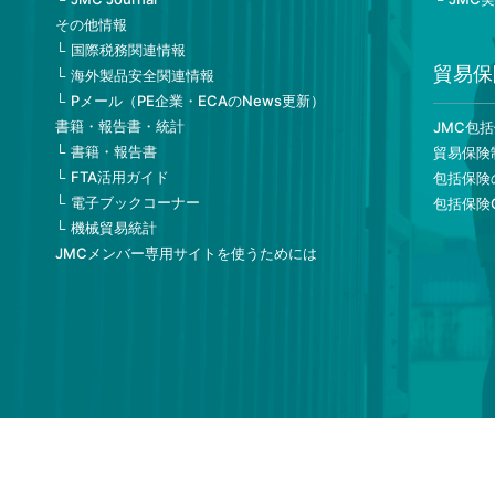
その他情報
国際税務関連情報
貿易保
海外製品安全関連情報
Pメール（PE企業・ECAのNews更新）
書籍・報告書・統計
JMC包
書籍・報告書
貿易保険
FTA活用ガイド
包括保険
電子ブックコーナー
包括保険
機械貿易統計
JMCメンバー専用サイトを使うためには