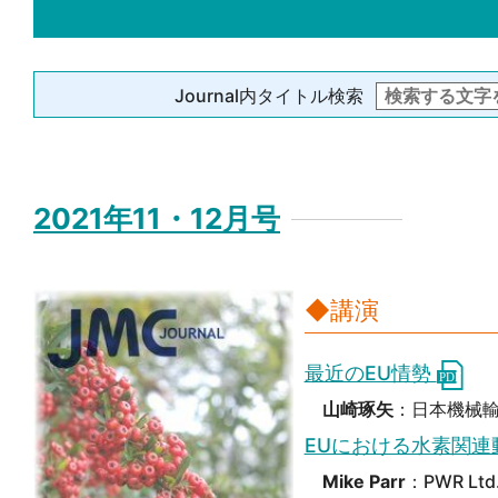
Journal内タイトル検索
2021年11・12月号
◆講演
最近のEU情勢
山崎琢矢
：日本機械輸
EUにおける水素関連
Mike Parr
：PWR Ltd