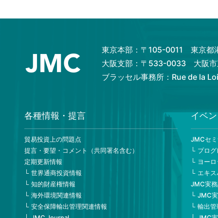
東京本部：〒105-0011 東京
大阪支部：〒533-0033 大
ブラッセル事務所：Rue de la Loi 82
各種情報・提言
イベン
貿易投資上の問題点
JMCセ
提言・要望・コメント（共同署名含む）
プログ
定期更新情報
ヨーロ
世界通商投資情報
エキス
知的財産権情報
JMC実
海外環境関連情報
JMC
安全保障輸出管理関連情報
輸出管
JMC Journal
JMC