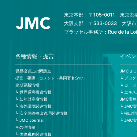
東京本部：〒105-0011 東京
大阪支部：〒533-0033 大
ブラッセル事務所：Rue de la Loi 82
各種情報・提言
イベン
貿易投資上の問題点
JMCセ
提言・要望・コメント（共同署名含む）
プログ
定期更新情報
ヨーロ
世界通商投資情報
エキス
知的財産権情報
JMC実
海外環境関連情報
JMC
安全保障輸出管理関連情報
輸出管
JMC Journal
JMC
その他情報
国際税務関連情報