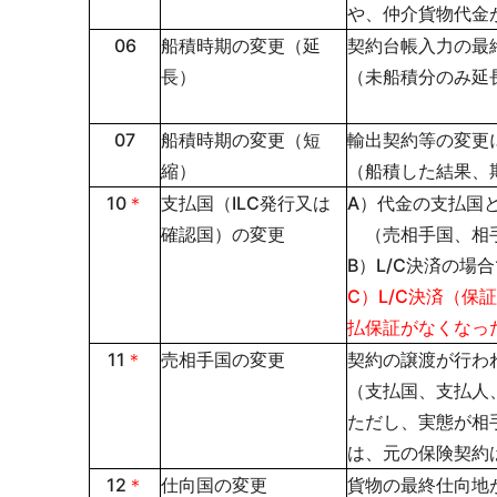
や、仲介貨物代金
06
船積時期の変更（延
契約台帳入力の最
長）
（未船積分のみ延
07
船積時期の変更（短
輸出契約等の変更
縮）
（船積した結果、
10
＊
支払国（ILC発行又は
A）代金の支払国
確認国）の変更
（売相手国、相手
B）L/C決済の場
C）L/C決済（
払保証がなくなっ
11
＊
売相手国の変更
契約の譲渡が行わ
（支払国、支払人
ただし、実態が相
は、元の保険契約
12
＊
仕向国の変更
貨物の最終仕向地