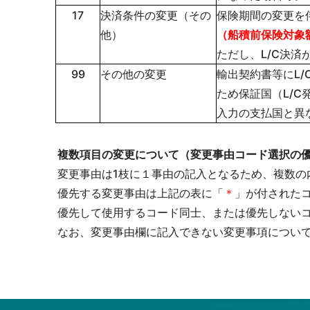
17
決済条件の変更（その
保険期間の変更を
他）
（船積前保険対象
ただし、L/C決済
99
その他の変更
輸出契約書等にL/
ため保証国（L/
入力の支払国と異
複数項目の変更について（変更事由コード選択の
変更事由は1枝に１事由の記入となるため、複数の
優先する変更事由は上記の表に「
＊
」が付された
優先して使用するコード同士、または優先しない
なお、変更事由欄に記入できない変更事項につい