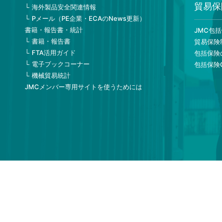
貿易保
海外製品安全関連情報
Pメール（PE企業・ECAのNews更新）
書籍・報告書・統計
JMC包
書籍・報告書
貿易保険
FTA活用ガイド
包括保険
電子ブックコーナー
包括保険
機械貿易統計
JMCメンバー専用サイトを使うためには