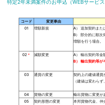
特定2年未満案件のお申込（WEBサービ
コード
変更事由
01
増額新規
A） 追加契約ま
B） 部分的に順
増額を行う場合。
02
＊
減額変更
A） 輸出契約等
B） 輸出契約等
03
通貨の変更
契約上の建値通貨
（建値は変わらず
04
貨物の変更
輸出貨物に変更が
05
契約形態の変更
本邦貨物代金、仲