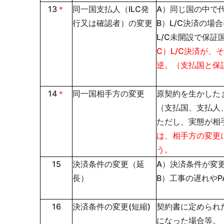
13
＊
同一国支払人（ILC発
A）同じ国の中で
行又は確認者）の変更
B）L/C決済の
L/C未開設で保
C）L/C決済が
逆。（支払国と保
14
＊
同一国相手方の変更
原契約を生かした
（支払国、支払人
ただし、実態が相
は、相手方の変更
う。
15
決済条件の変更（延
A）決済条件が変
長）
B）工事の遅れやPA
16
決済条件の変更(短縮)
契約書に定められ
になった場合等。