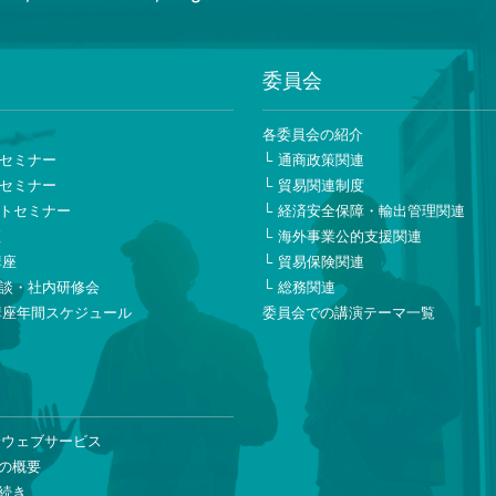
委員会
ー
各委員会の紹介
セミナー
通商政策関連
セミナー
貿易関連制度
トセミナー
経済安全保障・輸出管理関連
座
海外事業公的支援関連
講座
貿易保険関連
談・社内研修会
総務関連
講座年間スケジュール
委員会での講演テーマ一覧
険ウェブサービス
の概要
続き