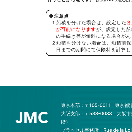
◆
注意点
１船積を分けた場合は、設定した
各
が可能になります
が、設定した船
の手続き等が煩雑になる場合があ
２船積を分けない場合は、船積前保
日までの期間にて保険料を計算し
東京本部：〒105-0011 東京
大阪支部：〒533-0033 大阪
階）
ブラッセル事務所：Rue de la Loi 82,