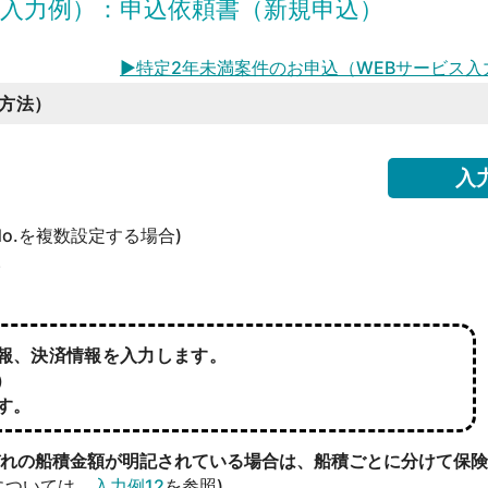
ス入力例）：申込依頼書（新規申込）
▶特定2年未満案件のお申込（WEBサービス入
方法）
入
o.を複数設定する場合)
。
情報、決済情報を入力します。
）
す。
れの船積金額が明記されている場合は、船積ごとに分けて保険
については、
入力例12
を参照)