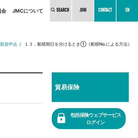
員会
JMCについて
SEARCH
JOIN
CONTACT
EN
新規申込
１３．船積期日を分けるとき①（船積No.による方法）
貿易保険
包括保険ウェブサービス
ログイン