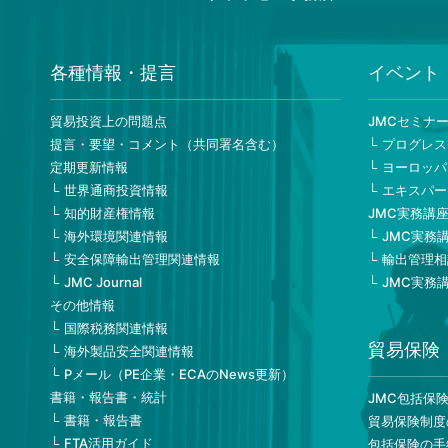
各種情報・提言
イベント
貿易投資上の問題点
JMCセミナ
提言・要望・コメント（共同署名含む）
プログレス
定期更新情報
ヨーロッパ
世界通商投資情報
エキスパー
知的財産権情報
JMC実務講
海外環境関連情報
JMC実務
安全保障輸出管理関連情報
輸出管理相
JMC Journal
JMC実務
その他情報
国際税務関連情報
貿易保険
海外製品安全関連情報
Pメール（PE企業・ECAのNews更新）
書籍・報告書・統計
JMC包括保
書籍・報告書
貿易保険制度
FTA活用ガイド
包括保険の手