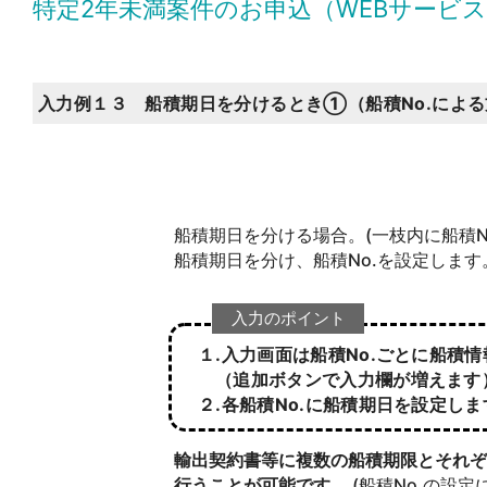
特定2年未満案件のお申込（WEBサービ
入力例１３ 船積期日を分けるとき①（船積No.による
船積期日を分ける場合。(一枝内に船積N
船積期日を分け、船積No.を設定します
入力のポイント
１.入力画面は船積No.ごとに船積
（追加ボタンで入力欄が増えます
２.各船積No.に船積期日を設定しま
輸出契約書等に複数の船積期限とそれぞ
行うことが可能です。
(船積No.の設定