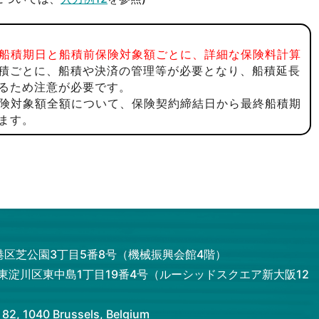
船積期日と船積前保険対象額ごとに、詳細な保険料計算
積ごとに、船積や決済の管理等が必要となり、船積延長
るため注意が必要です。
険対象額全額について、保険契約締結日から最終船積期
ます。
都港区芝公園3丁目5番8号（機械振興会館4階）
市東淀川区東中島1丁目19番4号（ルーシッドスクエア新大阪12
 1040 Brussels, Belgium