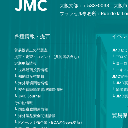
大阪支部：〒533-0033 大
ブラッセル事務所：Rue de la Loi 82
各種情報・提言
イベン
貿易投資上の問題点
JMCセ
提言・要望・コメント（共同署名含む）
プログ
定期更新情報
ヨーロ
世界通商投資情報
エキス
知的財産権情報
JMC実
海外環境関連情報
JMC
安全保障輸出管理関連情報
輸出管
JMC Journal
JMC
その他情報
国際税務関連情報
貿易保
海外製品安全関連情報
Pメール（PE企業・ECAのNews更新）